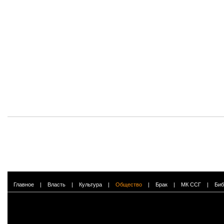
Главное
|
Власть
|
Культура
|
Общество
|
Брак
|
МК ССГ
|
Биб