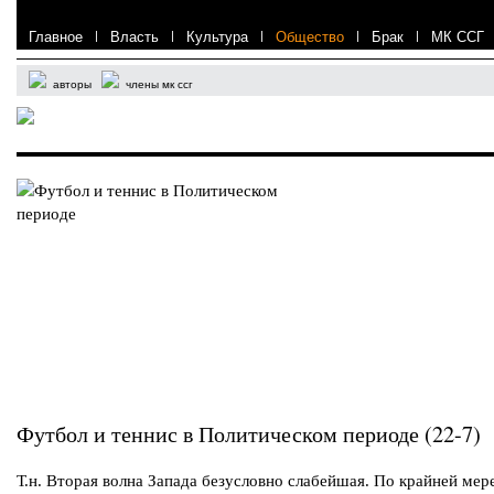
Главное
|
Власть
|
Культура
|
Общество
|
Брак
|
МК ССГ
авторы
члены мк ссг
Футбол и теннис в Политическом периоде (22-7)
Т.н. Вторая волна Запада безусловно слабейшая. По крайней мере