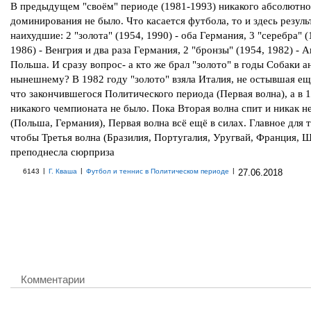
В предыдущем "своём" периоде (1981-1993) никакого абсолютно
доминирования не было. Что касается футбола, то и здесь резул
наихудшие: 2 "золота" (1954, 1990) - оба Германия, 3 "серебра" (
1986) - Венгрия и два раза Германия, 2 "бронзы" (1954, 1982) - А
Польша. И сразу вопрос- а кто же брал "золото" в годы Собаки 
нынешнему? В 1982 году "золото" взяла Италия, не остывшая ещ
что закончившегося Политического периода (Первая волна), а в 
никакого чемпионата не было. Пока Вторая волна спит и никак н
(Польша, Германия), Первая волна всё ещё в силах. Главное для 
чтобы Третья волна (Бразилия, Португалия, Уругвай, Франция, Ш
преподнесла сюрприза
|
|
|
6143
Г. Кваша
Футбол и теннис в Политическом периоде
27.06.2018
Комментарии