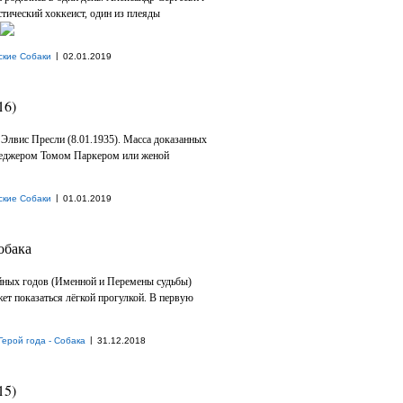
стический хоккеист, один из плеяды
|
ские Собаки
02.01.2019
16)
Элвис Пресли (8.01.1935). Масса доказанных
неджером Томом Паркером или женой
|
ские Собаки
01.01.2019
обака
йных годов (Именной и Перемены судьбы)
т показаться лёгкой прогулкой. В первую
|
Герой года - Собака
31.12.2018
15)