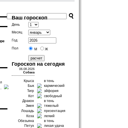
Ваш гороскоп
День
Месяц
Год
ире
Пол
М
Ж
Гороскоп на сегодня
06.08.2026
Собака
Крыса
в тень
ил
Бык
кармический
..
Тигр
эйфория
Кот
свободный
Дракон
в тень
Змея
тяжелый
Лошадь
презентация
Коза
легкий
Обезьяна
в тень
Петух
лихая удача