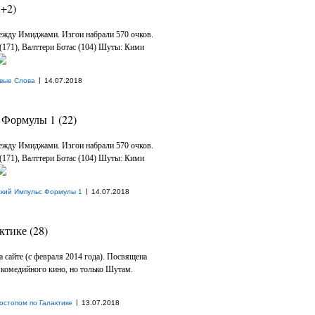
+2)
ежду Имиджами. Изгои набрали 570 очков.
(171), Валттери Ботас (104) Шуты: Кими
|
вые Слова
14.07.2018
Формулы 1 (22)
ежду Имиджами. Изгои набрали 570 очков.
(171), Валттери Ботас (104) Шуты: Кими
|
ский Импульс Формулы 1
14.07.2018
ктике (28)
на сайте (с февраля 2014 года). Посвящена
комедийного кино, но только Шутам.
|
остопом по Галактике
13.07.2018