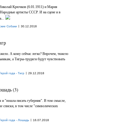
 Николай Крючков (6.01.1911) и Мария
 Народные артисты СССР. И на сцене и в
...
|
ские Собаки
30.12.2018
игр
яжело. А кому сейчас легко? Впрочем, тяжело
ьникам, а Тигры-трудяги будут чувствовать
|
Герой года - Тигр
29.12.2018
ошадь (3)
 и "пошла писать губерния". В том смысле,
ые списки, в том числе "символических
|
Герой года - Лошадь
16.07.2018