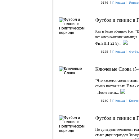
|
|
9176
Г. Кваша
Январ
Футбол и теннис в 
Как и было обещано (см. "
все американские команды.
ФиТвПП-22-9)...
|
|
6725
Г. Кваша
Футбо
Ключевые Слова (3-
"Что касается света и тьмы
самых постоянных. Тьма - све
- После тьмы...
|
|
6740
Г. Кваша
Ключе
Футбол и теннис в 
По сути дела чемпионат тол
стыке двух периодов Запад