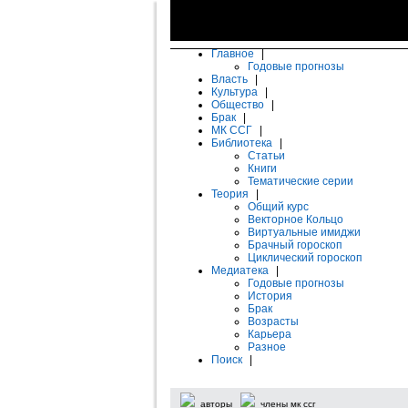
Главное
|
Годовые прогнозы
Власть
|
Культура
|
Общество
|
Брак
|
МК ССГ
|
Библиотека
|
Статьи
Книги
Тематические серии
Теория
|
Общий курс
Векторное Кольцо
Виртуальные имиджи
Брачный гороскоп
Циклический гороскоп
Медиатека
|
Годовые прогнозы
История
Брак
Возрасты
Карьера
Разное
Поиск
|
авторы
члены мк ссг