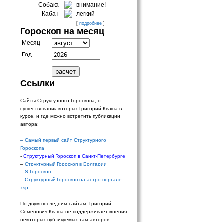
Собака
внимание!
Кабан
легкий
[
подробнее
]
Гороскоп на месяц
Месяц
Год
Ссылки
Сайты Структурного Гороскопа, о
существовании которых Григорий Кваша в
курсе, и где можно встретить публикации
автора:
–
Самый первый сайт Структурного
Гороскопа
-
Структурный Гороскоп в Санкт-Петербурге
–
Структурный Гороскоп в Болгарии
–
S-Гороскоп
–
Структурный Гороскоп на астро-портале
xsp
По двум последним сайтам: Григорий
Семенович Кваша не поддерживает мнения
некоторых публикуемых там авторов.