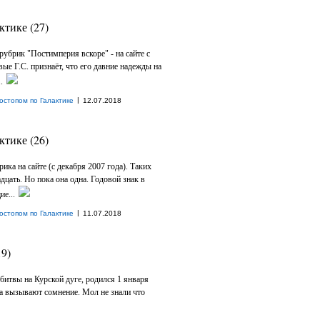
ктике (27)
убрик "Постимперия вскоре" - на сайте с
вые Г.С. признаёт, что его давние надежды на
.
|
остопом по Галактике
12.07.2018
ктике (26)
ика на сайте (с декабря 2007 года). Таких
цать. Но пока она одна. Годовой знак в
е...
|
остопом по Галактике
11.07.2018
9)
битвы на Курской дуге, родился 1 января
да вызывают сомнение. Мол не знали что