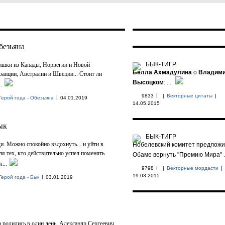
безьяна
БЫК-ТИГР
шки из Канады, Норвегии и Новой
Белла Ахмадулина
о
Владим
ранции, Австралии и Швеции... Стоит ли
Высоцком
:
...
.
|
9833
|
Векторные цитаты
|
|
Герой года - Обезьяна
04.01.2019
14.05.2015
ык
БЫК-ТИГР
. Можно спокойно вздохнуть... и уйти в
Нобелевский комитет предлож
ля тех, кто действительно успел поменять
Обаме вернуть "Премию Мира"
.
...
|
9798
|
Векторные мордасти
|
19.03.2015
|
Герой года - Бык
03.01.2019
 родились в один день. Александр Сергеевич