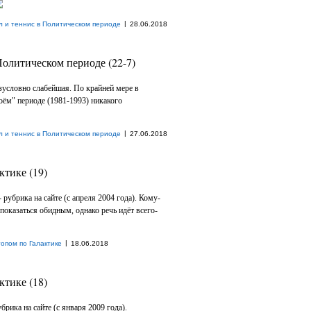
|
л и теннис в Политическом периоде
28.06.2018
Политическом периоде (22-7)
езусловно слабейшая. По крайней мере в
оём" периоде (1981-1993) никакого
|
л и теннис в Политическом периоде
27.06.2018
ктике (19)
 рубрика на сайте (с апреля 2004 года). Кому-
показаться обидным, однако речь идёт всего-
|
опом по Галактике
18.06.2018
ктике (18)
брика на сайте (с января 2009 года).