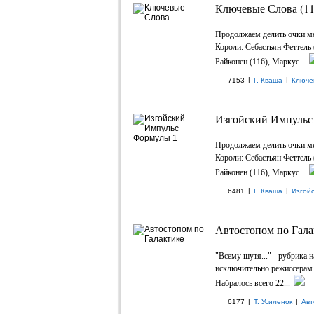
Ключевые Слова (11
Продолжаем делить очки м
Короли: Себастьян Феттель 
Райконен (116), Маркус...
|
|
7153
Г. Кваша
Ключе
Изгойский Импульс 
Продолжаем делить очки м
Короли: Себастьян Феттель 
Райконен (116), Маркус...
|
|
6481
Г. Кваша
Изгой
Автостопом по Гала
"Всему шутя..." - рубрика 
исключительно режиссерам 
Набралось всего 22...
|
|
6177
Т. Усиленок
Авт