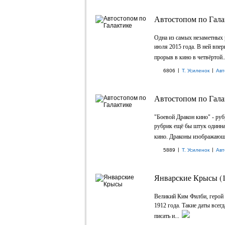
Автостопом по Гала
Одна из самых незаметных р
июля 2015 года. В ней впер
прорыв в кино в четвёртой..
|
|
6806
Т. Усиленок
Авт
Автостопом по Гала
"Боевой Дракон кино" - рубр
рубрик ещё бы штук одиннад
кино. Драконы изображающи
|
|
5889
Т. Усиленок
Авт
Январские Крысы (1
Великий Ким Филби, герой 
1912 года. Такие даты всег
писать и...