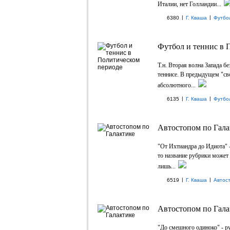
Италии, нет Голландии...
|
|
6380
Г. Кваша
Футбо
Футбол и теннис в 
Т.н. Вторая волна Запада б
теннисе. В предыдущем "св
абсолютного...
|
|
6135
Г. Кваша
Футбо
Автостопом по Гала
"От Ихтиандра до Идиота" -
то название рубрики может 
лишь...
|
|
6519
Г. Кваша
Автост
Автостопом по Гала
"До смешного одиноко" - ру