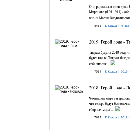
Они родились в один день:
Миронова (6.01.1911) - оба
жизни Мария Владимировна
|
|
8458
Г. Кваша
Январ
2019. Герой года - Т
Тиграм будет в 2019 году т
будет только Тиграм-бездел
себя вполне...
|
|
7514
Г. Кваша
2019. 
2018. Герой года - Л
Чемпионат мира завершился
что теперь будут бесконечн
сборных мира"...
|
|
7634
Г. Кваша
2018. 