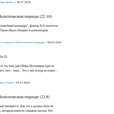
|
ские Крысы
09.07.2018
Политическом периоде (22-10)
Волшебный календарь", фактор №1) вылетели
 Также (было обещано в комментарии
|
л и теннис в Политическом периоде
08.07.2018
6+3)
, то эта тема для Обида-Мучеников одна из
т, свет - тьма... Это у них всегда на языке...
|
вые Слова
03.07.2018
Политическом периоде (22-8)
ько начинается. Как это и должно быть на
а, неопределенность слишком высока. Нет