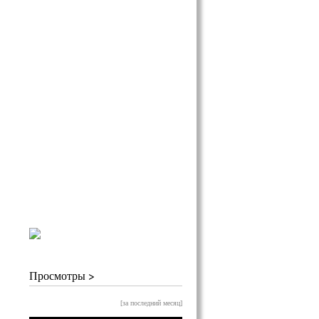
Просмотры >
[за последний месяц]