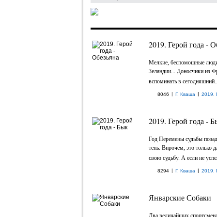
2019. Герой года - О
Мелкие, беспомощные люди
Зеландии... Доносчики из Ф
вспоминать в сегодняшний..
|
|
8046
Г. Кваша
2019. 
2019. Герой года - Б
Год Перемены судьбы позади
тень. Впрочем, это только д
свою судьбу. А если не успел
|
|
8294
Г. Кваша
2019. 
Январские Собаки
Два величайших спортсмена