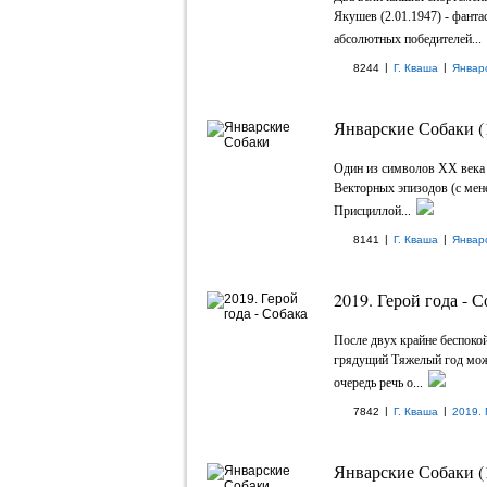
Якушев (2.01.1947) - фанта
абсолютных победителей...
|
|
8244
Г. Кваша
Январ
Январские Собаки (
Один из символов XX века 
Векторных эпизодов (с ме
Присциллой...
|
|
8141
Г. Кваша
Январ
2019. Герой года - С
После двух крайне беспоко
грядущий Тяжелый год може
очередь речь о...
|
|
7842
Г. Кваша
2019. 
Январские Собаки (