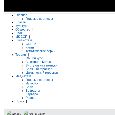
Главное
|
Годовые прогнозы
Власть
|
Культура
|
Общество
|
Брак
|
МК ССГ
|
Библиотека
|
Статьи
Книги
Тематические серии
Теория
|
Общий курс
Векторное Кольцо
Виртуальные имиджи
Брачный гороскоп
Циклический гороскоп
Медиатека
|
Годовые прогнозы
История
Брак
Возрасты
Карьера
Разное
Поиск
|
авторы
члены мк ссг