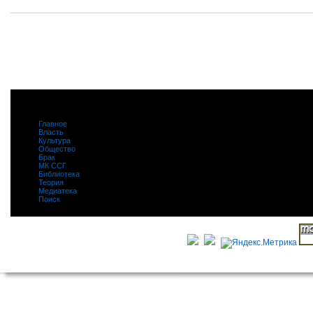
Главное
|
Власть
|
Культура
|
Общество
|
Брак
|
МК ССГ
|
Библиотека
|
Теория
|
Медиатека
|
Поиск
|