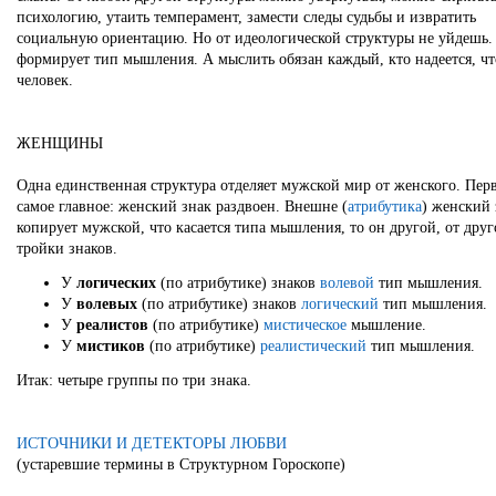
психологию, утаить темперамент, замести следы судьбы и извратить
социальную ориентацию. Но от идеологической структуры не уйдешь.
формирует тип мышления. А мыслить обязан каждый, кто надеется, чт
человек.
ЖЕНЩИНЫ
Одна единственная структура отделяет мужской мир от женского. Пер
самое главное: женский знак раздвоен. Внешне (
атрибутика
) женский 
копирует мужской, что касается типа мышления, то он другой, от дру
тройки знаков.
У
логических
(по атрибутике) знаков
волевой
тип мышления.
У
волевых
(по атрибутике) знаков
логический
тип мышления.
У
реалистов
(по атрибутике)
мистическое
мышление.
У
мистиков
(по атрибутике)
реалистический
тип мышления.
Итак: четыре группы по три знака.
ИСТОЧНИКИ И ДЕТЕКТОРЫ ЛЮБВИ
(устаревшие термины в Структурном Гороскопе)