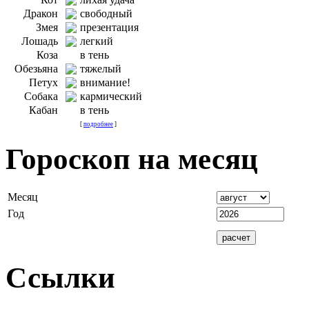
Дракон
свободный
Змея
презентация
Лошадь
легкий
Коза
в тень
Обезьяна
тяжелый
Петух
внимание!
Собака
кармический
Кабан
в тень
[
подробнее
]
Гороскоп на месяц
Месяц
Год
Ссылки