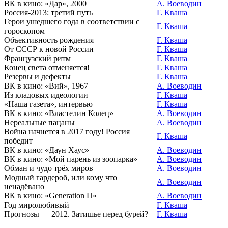
ВК в кино: «Дар», 2000
А. Воеводин
Россия-2013: третий путь
Г. Кваша
Герои ушедшего года в соответствии с
Г. Кваша
гороскопом
Объективность рождения
Г. Кваша
От СССР к новой России
Г. Кваша
Французский ритм
Г. Кваша
Конец света отменяется!
Г. Кваша
Резервы и дефекты
Г. Кваша
ВК в кино: «Вий», 1967
А. Воеводин
Из кладовых идеологии
Г. Кваша
«Наша газета», интервью
Г. Кваша
ВК в кино: «Властелин Колец»
А. Воеводин
Нереальные пацаны
А. Воеводин
Война начнется в 2017 году! Россия
Г. Кваша
победит
ВК в кино: «Даун Хаус»
А. Воеводин
ВК в кино: «Мой парень из зоопарка»
А. Воеводин
Обман и чудо трёх миров
А. Воеводин
Модный гардероб, или кому что
А. Воеводин
ненадёвано
ВК в кино: «Generation П»
А. Воеводин
Год миролюбивый
Г. Кваша
Прогнозы — 2012. Затишье перед бурей?
Г. Кваша