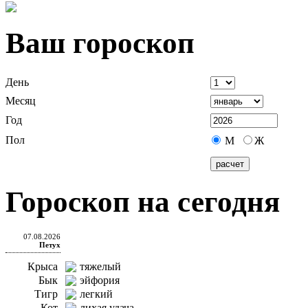
Ваш гороскоп
День
Месяц
Год
Пол
М
Ж
Гороскоп на сегодня
07.08.2026
Петух
Крыса
тяжелый
Бык
эйфория
Тигр
легкий
Кот
лихая удача