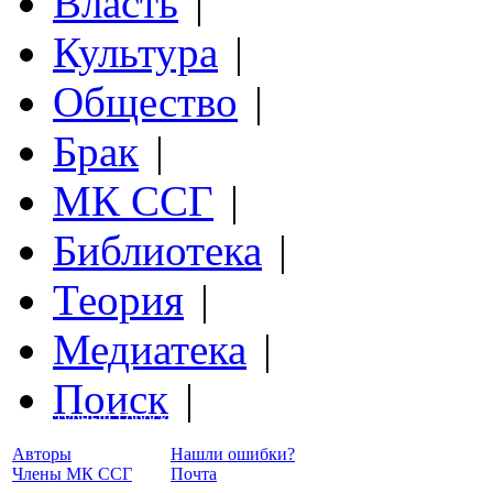
Власть
|
Культура
|
Общество
|
Брак
|
МК ССГ
|
Библиотека
|
Теория
|
Медиатека
|
Поиск
|
Структурный Гороскоп
Авторы
Нашли ошибки?
Члены МК ССГ
Почта