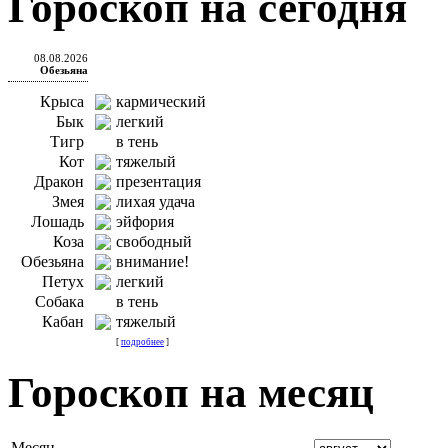
Гороскоп на сегодня
08.08.2026
Обезьяна
Крыса
кармический
Бык
легкий
Тигр
в тень
Кот
тяжелый
Дракон
презентация
Змея
лихая удача
Лошадь
эйфория
Коза
свободный
Обезьяна
внимание!
Петух
легкий
Собака
в тень
Кабан
тяжелый
[
подробнее
]
Гороскоп на месяц
Месяц