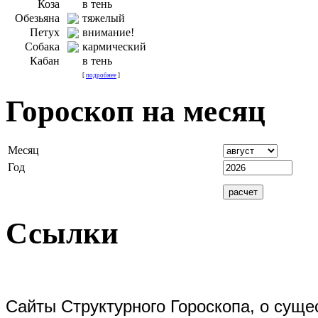
Коза
в тень
Обезьяна
тяжелый
Петух
внимание!
Собака
кармический
Кабан
в тень
[
подробнее
]
Гороскоп на месяц
Месяц
Год
Ссылки
Сайты Структурного Гороскопа, о суще