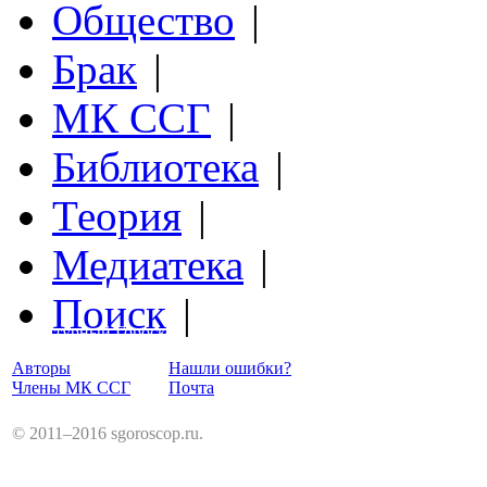
Общество
|
Брак
|
МК ССГ
|
Библиотека
|
Теория
|
Медиатека
|
Поиск
|
Структурный Гороскоп
Авторы
Нашли ошибки?
Члены МК ССГ
Почта
© 2011–2016 sgoroscop.ru.