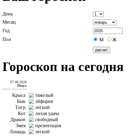
День
Месяц
Год
Пол
М
Ж
Гороскоп на сегодня
07.08.2026
Петух
Крыса
тяжелый
Бык
эйфория
Тигр
легкий
Кот
лихая удача
Дракон
свободный
Змея
презентация
Лошадь
легкий