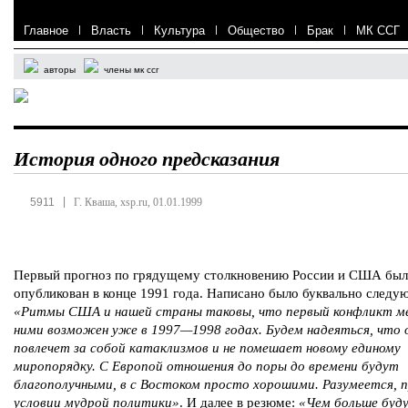
Главное
|
Власть
|
Культура
|
Общество
|
Брак
|
МК ССГ
авторы
члены мк ссг
История одного предсказания
|
5911
Г. Кваша, xsp.ru, 01.01.1999
Первый прогноз по грядущему столкновению России и США был
опубликован в конце 1991 года. Написано было буквально следу
«Ритмы США и нашей страны таковы, что первый конфликт 
ними возможен уже в 1997—1998 годах. Будем надеяться, что о
повлечет за собой катаклизмов и не помешает новому единому
миропорядку. С Европой отношения до поры до времени будут
благополучными, в с Востоком просто хорошими. Разумеется, 
условии мудрой политики»
. И далее в резюме:
«Чем больше буду