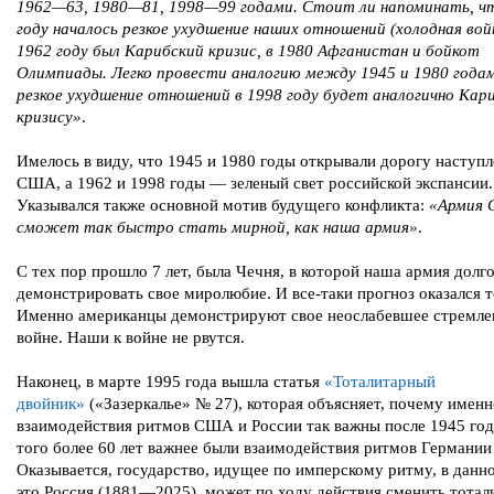
1962—63, 1980—81, 1998—99 годами. Стоит ли напоминать, чт
году началось резкое ухудшение наших отношений (холодная войн
1962 году был Карибский кризис, в 1980 Афганистан и бойкот
Олимпиады. Легко провести аналогию между 1945 и 1980 годам
резкое ухудшение отношений в 1998 году будет аналогично Кар
кризису»
.
Имелось в виду, что 1945 и 1980 годы открывали дорогу наступ
США, а 1962 и 1998 годы — зеленый свет российской экспансии.
Указывался также основной мотив будущего конфликта:
«Армия 
сможет так быстро стать мирной, как наша армия»
.
С тех пор прошло 7 лет, была Чечня, в которой наша армия долго
демонстрировать свое миролюбие. И все-таки прогноз оказался т
Именно американцы демонстрируют свое неослабевшее стремле
войне. Наши к войне не рвутся.
Наконец, в марте 1995 года вышла статья
«Тоталитарный
двойник»
(«Зазеркалье» № 27), которая объясняет, почему именн
взаимодействия ритмов США и России так важны после 1945 года
того более 60 лет важнее были взаимодействия ритмов Германии
Оказывается, государство, идущее по имперскому ритму, в данн
это Россия (1881—2025), может по ходу действия сменить тотал