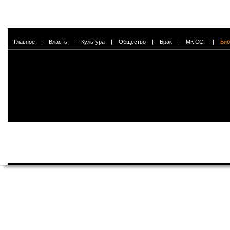
Главное
|
Власть
|
Культура
|
Общество
|
Брак
|
МК ССГ
|
Биб