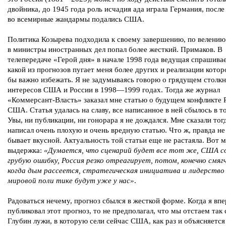
двойника, до 1945 года роль исчадия ада играла Германия, после
во всемирные жандармы подались США.
Политика Козырева подходила к своему завершению, по велению
в министры иностранных дел попал более жесткий. Примаков. В
телепередаче «Герой дня» в начале 1998 года ведущая спрашивае
какой из прогнозов пугает меня более других и реализации кото
бы важно избежать. Я не задумываясь говорю о грядущем столк
интересов США и России в 1998—1999 годах. Тогда же журнал
«Коммерсант-Власть» заказал мне статью о будущем конфликте 
США. Статья удалась на славу, все написанное в ней сбылось в т
Увы, ни публикации, ни гонорара я не дождался. Мне сказали тогд
написал очень плохую и очень вредную статью. Что ж, правда не
бывает вкусной. Актуальность той статьи еще не растаяла. Вот 
выдержка:
«Думается, что сценарий будет все тот же, США 
грубую ошибку, Россия резко отреагирует, потом, конечно смяг
когда дым рассеется, стратегическая инициатива и лидерство
мировой поли тике будут уже у нас»
.
Радоваться нечему, прогноз сбылся в жесткой форме. Когда я вп
публиковал этот прогноз, то не предполагал, что мы отстаем так 
Глубин лужи, в которую сели сейчас США, как раз и объясняется