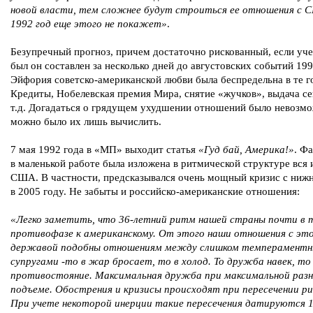
новой власти, тем сложнее будут строиться ее отношения с 
1992 год еще этого не покажет»
.
Безупречный прогноз, причем достаточно рискованный, если уче
был он составлен за несколько дней до августовских событий 199
Эйфория советско-американской любви была беспредельна в те г
Кредиты, Нобелевская премия Мира, снятие «жучков», выдача се
т.д. Догадаться о грядущем ухудшении отношений было невозмо
можно было их лишь вычислить.
7 мая 1992 года в «МП» выходит статья
«Гуд бай, Америка!»
. Ф
в маленькой работе была изложена в ритмической структуре вся 
США. В частности, предсказывался очень мощный кризис с нижн
в 2005 году. Не забыты и российско-американские отношения:
«Легко заметить, что 36-летний ритм нашей страны почти в 
противофазе к американскому. От этого наши отношения с эт
державой подобны отношениям между слишком темперамент
супругами -то в жар бросает, то в холод. То дружба навек, то
противостояние. Максимальная дружба при максимальной разн
подъеме. Обострения и кризисы происходят при пересечении р
При учете некоторой инерции такие пересечения датируются 