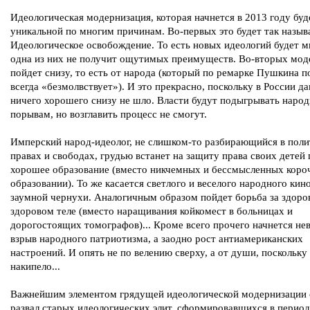
Идеологическая модернизация, которая начнется в 2013 году буд
уникальной по многим причинам. Во-первых это будет так назыв
Идеологическое освобождение. То есть новых идеологий будет м
одна из них не получит ощутимых преимуществ. Во-вторых мод
пойдет снизу, то есть от народа (который по ремарке Пушкина п
всегда «безмолвствует»). И это прекрасно, поскольку в России д
ничего хорошего снизу не шло. Власти будут подыгрывать наро
порывам, но возглавить процесс не смогут.
Имперский народ-идеолог, не слишком-то разбирающийся в пол
правах и свободах, грудью встанет на защиту права своих детей
хорошее образование (вместо никчемных и бессмысленных коро
образовании). То же касается светлого и веселого народного кин
заумной чернухи. Аналогичным образом пойдет борьба за здоро
здоровом теле (вместо наращивания койкомест в больницах и
дорогостоящих томографов)... Кроме всего прочего начнется не
взрыв народного патриотизма, а заодно рост антиамериканских
настроений. И опять не по велению сверху, а от души, поскольку
накипело...
Важнейшим элементом грядущей идеологической модернизации 
развал старых идеологических элит, сформировавшихся в перио