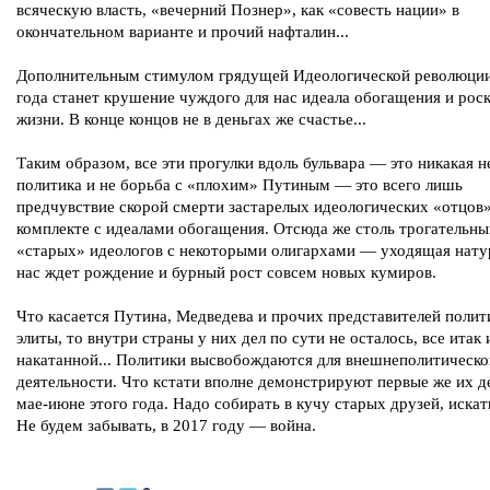
всяческую власть, «вечерний Познер», как «совесть нации» в
окончательном варианте и прочий нафталин...
Дополнительным стимулом грядущей Идеологической революци
года станет крушение чуждого для нас идеала обогащения и ро
жизни. В конце концов не в деньгах же счастье...
Таким образом, все эти прогулки вдоль бульвара — это никакая н
политика и не борьба с «плохим» Путиным — это всего лишь
предчувствие скорой смерти застарелых идеологических «отцов»
комплекте с идеалами обогащения. Отсюда же столь трогательны
«старых» идеологов с некоторыми олигархами — уходящая натур
нас ждет рождение и бурный рост совсем новых кумиров.
Что касается Путина, Медведева и прочих представителей полит
элиты, то внутри страны у них дел по сути не осталось, все итак 
накатанной... Политики высвобождаются для внешнеполитическо
деятельности. Что кстати вполне демонстрируют первые же их д
мае-июне этого года. Надо собирать в кучу старых друзей, искат
Не будем забывать, в 2017 году — война.