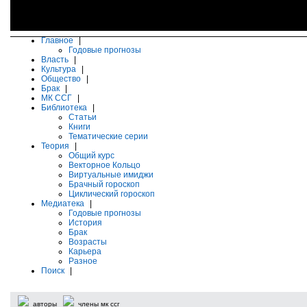
Главное
|
Годовые прогнозы
Власть
|
Культура
|
Общество
|
Брак
|
МК ССГ
|
Библиотека
|
Статьи
Книги
Тематические серии
Теория
|
Общий курс
Векторное Кольцо
Виртуальные имиджи
Брачный гороскоп
Циклический гороскоп
Медиатека
|
Годовые прогнозы
История
Брак
Возрасты
Карьера
Разное
Поиск
|
авторы
члены мк ссг