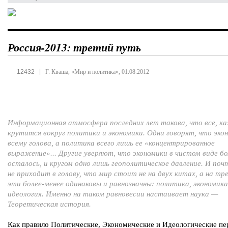
Россия-2013: третий путь
|
12432
Г. Кваша, «Мир и политика», 01.08.2012
Информационная атмосфера последних лет такова, что все, к
крутится вокруг политики и экономики. Одни говорят, что эко
всему голова, а политика всего лишь ее «концентрированное
выражение»... Другие уверяют, что экономики в чистом виде бо
осталось, и кругом одно лишь геополитическое давление. И поч
не приходит в голову, что мир стоит не на двух китах, а на тр
эти более-менее одинаковы и равнозначны: политика, экономика
идеология. Именно на таком равновесии настаивает наука —
Теоретическая история.
Как правило Политические, Экономические и Идеологические пе