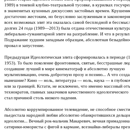
1989) в теневой клубно-театральной тусовке, в курилках госучр
в знаменитых кухонных дискуссиях застойных времен. Крушение
достаточно жестоким, но безусловно заслуженным и закономерн
всех возможных элит эта оказалась самой бесплодной и бессмыс
долгих 24 года (1989—2013) была отдана отечественная культур
либерально-гуманитарной элите на разграбление. И что в результ
Подражание худшим западным образцам, абсолютная безыдейно
провал и запустение.
Предыдущая Идеологическая элита сформировалась в периоде 
1953). То было поколение фронтовиков, святые, бесстрашные лю
создавшие лучший в мире кинематограф и абсолютно лучшую
мультипликацию, очень добротную прозу и поэзию... А что созда
нынешние? Кино — ноль, литература — ноль, наука — в глубоко
или за границей. Кстати, не исключено, что именно массовый от
технократов, главных заказчиков качественного идеологического
стал причиной столь низкого падения.
Абсолютно коррумпированное телевидение, не способное смести
пьедестала народной любви абсолютно обанкротившихся дельцо
идеологии... Вечный рок-мальчик Макаревич, вечная примадонна
сатирики-юмористы с фигой в кармане, всезнайки-либералы пр