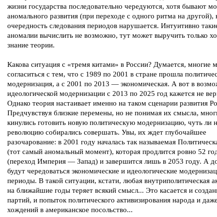
жизни государства последовательно чередуются, хотя бывают м
аномального развития (при переходе с одного ритма на другой), 
очередность следования периодов нарушается. Интуитивно таки
аномалии вычислить не возможно, тут может выручить только х
знание теории.
Какова ситуация с «тремя китами» в России? Думается, многие 
согласиться с тем, что с 1989 по 2001 в стране прошла политиче
модернизация, а с 2001 по 2013 — экономическая. А вот в возм
идеологической модернизации с 2013 по 2025 год кажется не вер
Однако теория настаивает именно на таком сценарии развития Ро
Предчувствуя близкие перемены, но не понимая их смысла, мног
кинулись готовить новую политическую модернизацию, чуть ли 
революцию собирались совершать. Увы, их ждет глубочайшее
разочарование: в 2001 году началась так называемая Политическ
(тот самый аномальный момент), которая продлится ровно 52 го
(переход Империя — Запад) и завершится лишь в 2053 году. А до
будут чередоваться экономические и идеологические модерниза
периоды. В такой ситуации, кстати, любая внутриполитическая а
на ближайшие годы теряет всякий смысл... Это касается и созда
партий, и попыток политического активизирования народа и даж
хождений в американское посольство...