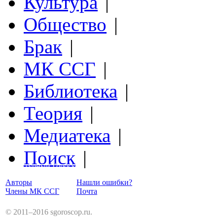
Культура
|
Общество
|
Брак
|
МК ССГ
|
Библиотека
|
Теория
|
Медиатека
|
Поиск
|
Структурный Гороскоп
Авторы
Нашли ошибки?
Члены МК ССГ
Почта
© 2011–2016 sgoroscop.ru.