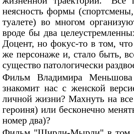
жизненной траектории. "Все 
неясность формы (спортсмены
туалете) во многом организу
вроде бы два целеустремленны
Доцент, но фокус-то в том, чт
же персонаже и, стало быть, 
существо патологически раздво
Фильм Владимира Меньшова 
знакомит нас с женской верс
личной жизни? Махнуть на все 
героиня) или бесконечно менят
номер два)?
Фильм "Ширли-Мырли" в том же