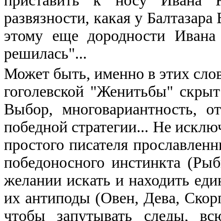
приставить к носу Ивана Ку
развязности, какая у Балтазара 
этому еще дородности Ивана
решилась"...
Может быть, именно в этих сло
гоголевской "Женитьбы" скрыт
Выбор, многовариантность, о
победной стратегии... Не исклю
простого писателя прославленн
победоносного инстинкта (Рыб
желании искать и находить еди
их антиподы (Овен, Дева, Скор
чтобы запутывать следы, вс