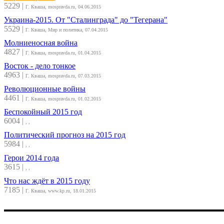
5229
|
Г. Кваша, mospravda.ru, 04.06.2015
Украина-2015. От "Сталинграда" до "Тегерана"
5529
|
Г. Кваша, Мир и политика, 07.04.2015
Молниеносная война
4827
|
Г. Кваша, mospravda.ru, 01.04.2015
Восток - дело тонкое
4963
|
Г. Кваша, mospravda.ru, 07.03.2015
Революционные войны
4461
|
Г. Кваша, mospravda.ru, 01.02.2015
Беспокойный 2015 год
6004
|
, ,
Политический прогноз на 2015 год
5984
|
, ,
Герои 2014 года
3615
|
, ,
Что нас ждёт в 2015 году
7185
|
Г. Кваша, www.kp.ru, 18.01.2015