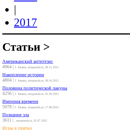
|
2017
Статьи >
Американский антитезис
4964
|
Г. Кваша, mospravda.ru, 06.11.2015
Накопление истории
4804
|
Г. Кваша, mospravda.ru, 09.10.2015
Половина политической лакуны
4256
|
Г. Кваша, mospravda.ru, 01.09.2015
Империя времени
5078
|
Г. Кваша, mospravda.ru, 17.08.2015
Познание зла
3611
|
, mospravda.ru, 02.07.2015
Игры в прятки