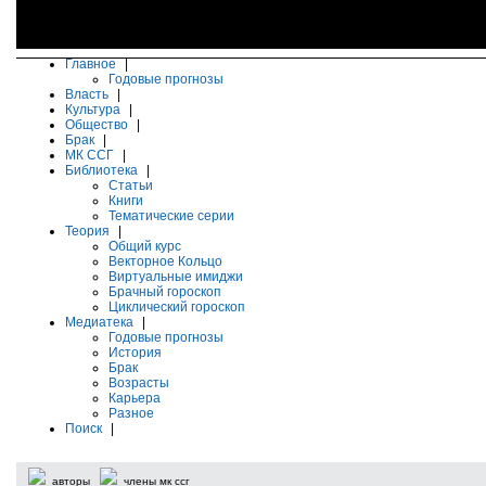
Главное
|
Годовые прогнозы
Власть
|
Культура
|
Общество
|
Брак
|
МК ССГ
|
Библиотека
|
Статьи
Книги
Тематические серии
Теория
|
Общий курс
Векторное Кольцо
Виртуальные имиджи
Брачный гороскоп
Циклический гороскоп
Медиатека
|
Годовые прогнозы
История
Брак
Возрасты
Карьера
Разное
Поиск
|
авторы
члены мк ссг