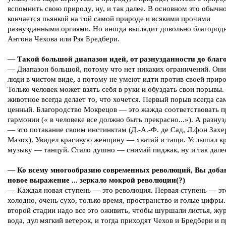
вспомнить свою природу, ну, и так далее. В основном это обычн
кончается пьянкой на той самой природе и всякими прочими
разнузданными оргиями. Но иногда выглядит довольно благород
Антона Чехова или Рэя Бредбери.
— Такой большой диапазон идей, от разнузданности до благ
— Диапазон большой, потому что нет никаких ограничений. Они
люди в чистом виде, а потому не умеют идти против своей прир
Только человек может взять себя в руки и обуздать свои порывы.
животное всегда делает то, что хочется. Первый порыв всегда с
ценный. Благородство Мокрецов — это жажда соответствовать 
гармонии (« в человеке все должно быть прекрасно...»). А разну
— это потакание своим инстинктам (Д.-А.-Ф. де Сад, Л.фон Зах
Мазох). Увидел красивую женщину — хватай и тащи. Услышал к
музыку — танцуй. Стало душно — снимай пиджак, ну и так дале
— Ко всему многообразию современных революций, Вы доба
новое выражение ... зеркало мокрой революции(?)
— Каждая новая ступень — это революция. Первая ступень — эт
холодно, очень сухо, только время, пространство и голые цифры
второй стадии надо все это оживить, чтобы шуршали листья, жу
вода, дул мягкий ветерок, и тогда приходят Чехов и Бредбери и 