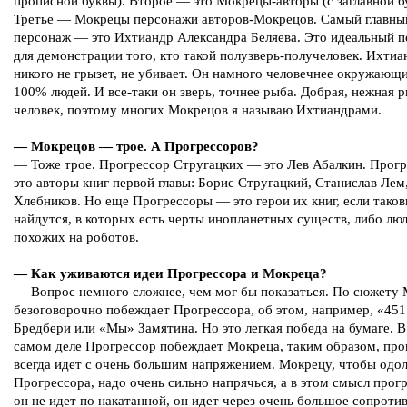
прописной буквы). Второе — это Мокрецы-авторы (с заглавной б
Третье — Мокрецы персонажи авторов-Мокрецов. Самый главны
персонаж — это Ихтиандр Александра Беляева. Это идеальный 
для демонстрации того, кто такой полузверь-получеловек. Ихтиа
никого не грызет, не убивает. Он намного человечнее окружающи
100% людей. И все-таки он зверь, точнее рыба. Добрая, нежная 
человек, поэтому многих Мокрецов я называю Ихтиандрами.
— Мокрецов — трое. А Прогрессоров?
— Тоже трое. Прогрессор Стругацких — это Лев Абалкин. Прог
это авторы книг первой главы: Борис Стругацкий, Станислав Ле
Хлебников. Но еще Прогрессоры — это герои их книг, если тако
найдутся, в которых есть черты инопланетных существ, либо лю
похожих на роботов.
— Как уживаются идеи Прогрессора и Мокреца?
— Вопрос немного сложнее, чем мог бы показаться. По сюжету
безоговорочно побеждает Прогрессора, об этом, например, «451
Бредбери или «Мы» Замятина. Но это легкая победа на бумаге. В
самом деле Прогрессор побеждает Мокреца, таким образом, про
всегда идет с очень большим напряжением. Мокрецу, чтобы одо
Прогрессора, надо очень сильно напрячься, а в этом смысл прог
он не идет по накатанной, он идет через очень большое сопроти