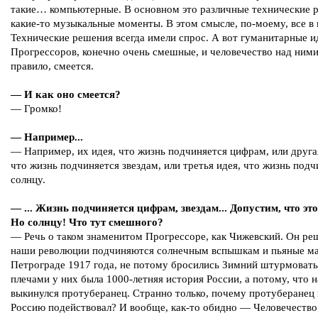
такие… компьютерные. В основном это различные технические 
какие-то музыкальные моменты. В этом смысле, по-моему, все в 
Технические решения всегда имели спрос. А вот гуманитарные и
Прогрессоров, конечно очень смешные, и человечество над ними
правило, смеется.
— И как оно смеется?
— Громко!
— Например...
— Например, их идея, что жизнь подчиняется цифрам, или друга
что жизнь подчиняется звездам, или третья идея, что жизнь подч
солнцу.
— ... Жизнь подчиняется цифрам, звездам... Допустим, что эт
Но солнцу! Что тут смешного?
— Речь о таком знаменитом Прогрессоре, как Чижевский. Он ре
наши революции подчиняются солнечным вспышкам и пьяные ма
Петрограде 1917 года, не потому бросились Зимний штурмовать,
плечами у них была 1000-летняя история России, а потому, что н
выкинулся протуберанец. Странно только, почему протуберанец
Россию подействовал? И вообще, как-то обидно — Человечество,