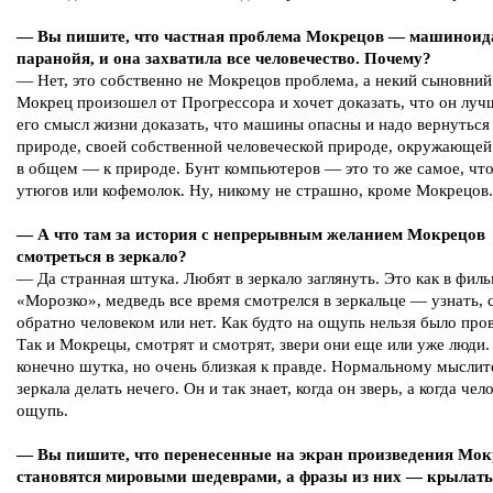
— Вы пишите, что частная проблема Мокрецов — машиноид
паранойя, и она захватила все человечество. Почему?
— Нет, это собственно не Мокрецов проблема, а некий сыновний
Мокрец произошел от Прогрессора и хочет доказать, что он луч
его смысл жизни доказать, что машины опасны и надо вернуться
природе, своей собственной человеческой природе, окружающей
в общем — к природе. Бунт компьютеров — это то же самое, что
утюгов или кофемолок. Ну, никому не страшно, кроме Мокрецов.
— А что там за история с непрерывным желанием Мокрецов
смотреться в зеркало?
— Да странная штука. Любят в зеркало заглянуть. Это как в фил
«Морозко», медведь все время смотрелся в зеркальце — узнать, 
обратно человеком или нет. Как будто на ощупь нельзя было пров
Так и Мокрецы, смотрят и смотрят, звери они еще или уже люди.
конечно шутка, но очень близкая к правде. Нормальному мыслит
зеркала делать нечего. Он и так знает, когда он зверь, а когда че
ощупь.
— Вы пишите, что перенесенные на экран произведения Мок
становятся мировыми шедеврами, а фразы из них — крылат