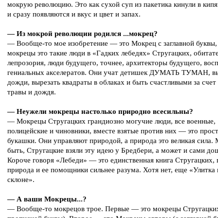
мокрую революцию. Это как сухой суп из пакетика кинули в ки
и сразу появляются и вкус и цвет и запах.
— Из мокрой революции родился ...мокрец?
— Вообще-то мое изобретение — это Мокрец с заглавной буквы,
мокрецы это такие люди в «Гадких лебедях» Стругацких, обитат
лепрозория, люди будущего, точнее, архитекторы будущего, вос
гениальных акселератов. Они учат детишек ДУМАТЬ ТУМАН, в
дожди, вырезать квадраты в облаках и быть счастливыми за счет
травы и дождя.
— Неужели мокрецы настолько природно всесильны?
— Мокрецы Стругацких грандиозно могучие люди, все военные,
полицейские и чиновники, вместе взятые против них — это прос
букашки. Они управляют природой, а природа это великая сила.
быть, Стругацкие взяли эту идею у Бредбери, а может и сами до
Короче говоря «Лебеди» — это единственная книга Стругацких, 
природа и ее помощники сильнее разума. Хотя нет, еще «Улитка 
склоне».
— А ваши Мокрецы...?
— Вообще-то мокрецов трое. Первые — это мокрецы Стругацких