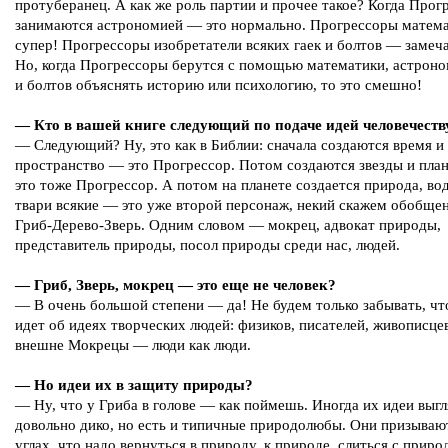
протуберанец. А как же роль партии и прочее такое? Когда Прог
занимаются астрономией — это нормально. Прогрессоры матем
супер! Прогрессоры изобретатели всяких гаек и болтов — замеч
Но, когда Прогрессоры берутся с помощью математики, астроно
и болтов объяснять историю или психологию, то это смешно!
— Кто в вашей книге следующий по подаче идей человечеств
— Следующий? Ну, это как в Библии: сначала создаются время и
пространство — это Прогрессор. Потом создаются звезды и пла
это тоже Прогрессор. А потом на планете создается природа, вод
твари всякие — это уже второй персонаж, некий скажем обобще
Гриб-Дерево-Зверь. Одним словом — мокрец, адвокат природы,
представитель природы, посол природы среди нас, людей.
— Гриб, Зверь, мокрец — это еще не человек?
— В очень большой степени — да! Не будем только забывать, чт
идет об идеях творческих людей: физиков, писателей, живописце
внешне Мокрецы — люди как люди.
— Но идеи их в защиту природы?
— Ну, что у Гриба в голове — как поймешь. Иногда их идеи выгл
довольно дико, но есть и типичные природолюбы. Они призывают
углах, что надо вернуться в природу, к природе, слиться с приро