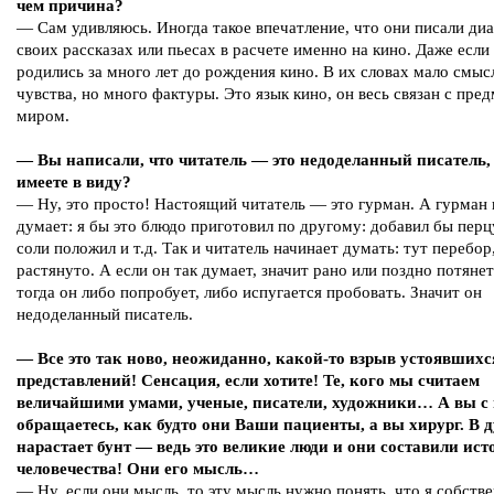
чем причина?
— Сам удивляюсь. Иногда такое впечатление, что они писали диа
своих рассказах или пьесах в расчете именно на кино. Даже если
родились за много лет до рождения кино. В их словах мало смыс
чувства, но много фактуры. Это язык кино, он весь связан с пр
миром.
— Вы написали, что читатель — это недоделанный писатель,
имеете в виду?
— Ну, это просто! Настоящий читатель — это гурман. А гурман 
думает: я бы это блюдо приготовил по другому: добавил бы пер
соли положил и т.д. Так и читатель начинает думать: тут перебор
растянуто. А если он так думает, значит рано или поздно потянет
тогда он либо попробует, либо испугается пробовать. Значит он
недоделанный писатель.
— Все это так ново, неожиданно, какой-то взрыв устоявшихс
представлений! Сенсация, если хотите! Те, кого мы считаем
величайшими умами, ученые, писатели, художники… А вы с
обращаетесь, как будто они Ваши пациенты, а вы хирург. В 
нарастает бунт — ведь это великие люди и они составили ис
человечества! Они его мысль…
— Ну, если они мысль, то эту мысль нужно понять, что я собств