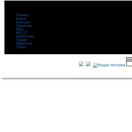
Главное
|
Власть
|
Культура
|
Общество
|
Брак
|
МК ССГ
|
Библиотека
|
Теория
|
Медиатека
|
Поиск
|