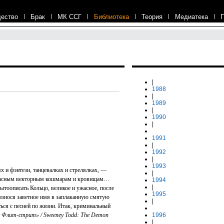
ество
|
Брак
|
МК ССГ
|
Библиотека
|
Теория
|
Медиатека
|
|
1988
|
1989
|
1990
|
1991
|
1992
|
1993
х и фэнтези, танцевалках и стрелялках, —
|
ужасным векторным кошмарам и кровищам…
1994
|
бытоописать Кольцо, великое и ужасное, после
1995
оизнося заветное имя в заплаканную смятую
|
ться с песней по жизни. Итак, криминальный
с Флит-стрит» / Sweeney Todd: The Demon
1996
|