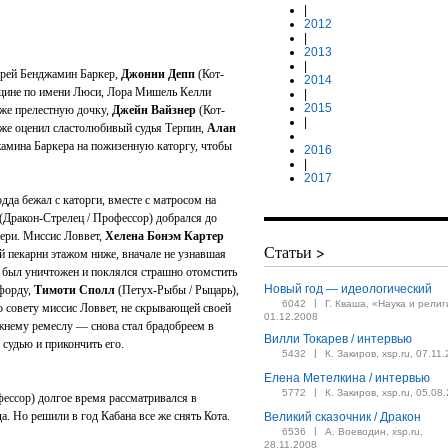
|
2012
|
2013
|
брей Бенджамин Баркер,
Джонни Депп
(Кот-
2014
нщине по имени Люси, Лора Мишель Келли
|
2015
 же прелестную дочку,
Джейн Вайзнер
(Кот-
|
акже оценил сластолюбивый судья Терпин,
Алан
амина Баркера на пожизенную каторгу, чтобы
2016
|
2017
дда бежал с каторги, вместе с матросом на
(Дракон-Стрелец / Профессор) добрался до
чери. Миссис Ловвет,
Хелена Бонэм Картер
Статьи >
й пекарни этажом ниже, вначале не узнавшая
д был уничтожен и поклялся страшно отомстить
Новый год — идеологический
форду,
Тимоти Сполл
(Петух-Рыбы / Рыцарь),
|
6042
Г. Кваша, «Наука и религ
о совету миссис Ловвет, не скрывающей своей
01.12.2008
ежнему ремеслу — снова стал брадобреем в
Вилли Токарев / интервью
е судью и прикончить его.
|
5432
К. Закиров, xsp.ru, 07.11
Елена Метелкина / интервью
|
5772
К. Закиров, xsp.ru, 05.08
ессор) долгое время рассматривался в
а. Но решили в год Кабана все же снять Кота.
Великий сказочник / Дракон
|
6536
А. Воеводин, xsp.ru,
28.11.2008