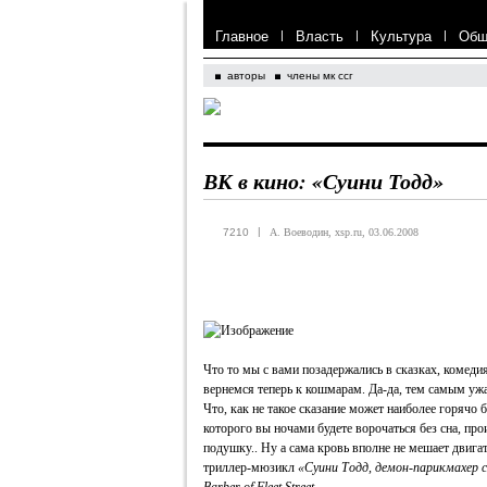
Главное
|
Власть
|
Культура
|
Общ
авторы
члены мк ссг
ВК в кино: «Суини Тодд»
|
7210
А. Воеводин, xsp.ru, 03.06.2008
Что то мы с вами позадержались в сказках, комедия
вернемся теперь к кошмарам. Да-да, тем самым 
Что, как не такое сказание может наиболее горячо 
которого вы ночами будете ворочаться без сна, пр
подушку.. Ну а cама кровь вполне не мешает двига
триллер-мюзикл
«Суини Тодд, демон-парикмахер 