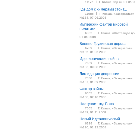
|
11175
Г. Кваша, xsp.ru, 01.05.
Где дом с химерами стоит...
|
11086
Г. Кваша, «Зазеркалье»
№184, 07.06.2008
Имперский фактор мировой
политики
|
6332
Г. Кваша, «Настоящее вр
01.06.2008
Военно-Грузинская дорога
|
6709
Г. Кваша, «Зазеркалье»
№185, 01.06.2008
Идеологические войны
|
7669
Г. Кваша, «Зазеркалье»
№186, 09.08.2008
Ликвидация депрессии
|
7330
Г. Кваша, «Зазеркалье»
№187, 01.09.2008
Фактор войны
|
6555
Г. Кваша, «Зазеркалье»
№188, 02.10.2008
Наступает год Быка
|
7565
Г. Кваша, «Зазеркалье»
№189, 01.11.2008
Новый Идеологический
|
6289
Г. Кваша, «Зазеркалье»
№190, 01.12.2008