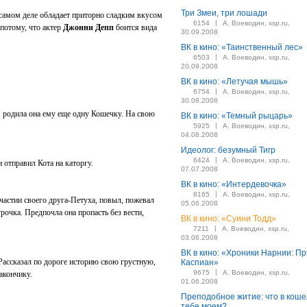
Три Змеи, три лошади
 самом деле обладает приторно сладким вкусом
|
6154
А. Воеводин, xsp.ru,
 потому, что актер
Джонни Депп
боится вида
30.09.2008
ВК в кино: «Таинственный лес»
|
6503
А. Воеводин, xsp.ru,
20.09.2008
ВК в кино: «Летучая мышь»
|
6754
А. Воеводин, xsp.ru,
30.08.2008
 родила она ему еще одну Кошечку. На свою
ВК в кино: «Темный рыцарь»
|
5925
А. Воеводин, xsp.ru,
04.08.2008
Идеолог: безумный Тигр
|
6424
А. Воеводин, xsp.ru,
 отправил Кота на каторгу.
07.07.2008
ВК в кино: «Интердевочка»
|
8165
А. Воеводин, xsp.ru,
частии своего друга-Петуха, повыл, пожевал
05.06.2008
рочка. Предпочла она пропасть без вести,
ВК в кино: «Суини Тодд»
|
7211
А. Воеводин, xsp.ru,
03.06.2008
ВК в кино: «Хроники Нарнии: П
Рассказал по дороге историю свою грустную,
Каспиан»
|
9675
А. Воеводин, xsp.ru,
акончику.
01.06.2008
Преподобное житие: что в коше
тебе моем?