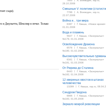
|
7800
А. Воеводин, xsp.ru,
28.10.2008
Смешные V: политики (статисти
тоит сзади).
|
7786
А. Воеводин, xsp.ru,
22.07.2008
Война и... три мира
о и Джульетта, Шекспир в печке. Только
|
6387
Г. Кваша, «Новое время»
01.01.2008
Вода и пламень
|
5927
Г. Кваша, «Зазеркалье»
№179, 01.01.2008
Освобождение Дракона
|
6576
Г. Кваша, «Зазеркалье»
№180, 01.02.2008
Высокочувствительные гурман
|
6341
Г. Кваша, «Зазеркалье»
№181, 01.03.2008
От Рюрика до Сталина
|
6443
Г. Кваша, «Зазеркалье»
№182, 01.04.2008
12 звериных хвостов в штанах
человечества
|
13289
Г. Кваша, xsp.ru, 08.04.
Синдром Гвидона
|
6866
Г. Кваша, «Зазеркалье»
№183, 01.05.2008
Зеркало мокрой революции