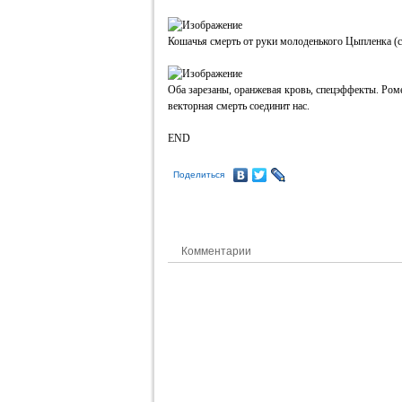
Кошачья смерть от руки молоденького Цыпленка (c
Оба зарезаны, оранжевая кровь, спецэффекты. Роме
векторная смерть соединит нас.
END
Поделиться
Комментарии