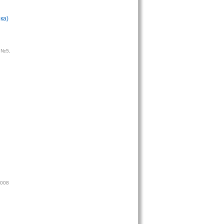
ка)
 №5,
ы
2008