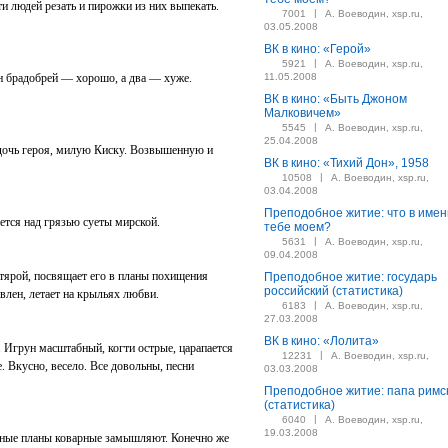
ти людей резать и пирожки из них выпекать.
|
7001
А. Воеводин, xsp.ru,
03.05.2008
ВК в кино: «Герой»
|
5921
А. Воеводин, xsp.ru,
ин брадобрей — хорошо, а два — хуже.
11.05.2008
ВК в кино: «Быть Джоном
Малковичем»
|
5545
А. Воеводин, xsp.ru,
25.04.2008
дочь героя, милую Киску. Возвышенную и
ВК в кино: «Тихий Дон», 1958
|
10508
А. Воеводин, xsp.ru,
03.04.2008
Преподобное житие: что в имен
ется над грязью суеты мирской.
тебе моем?
|
5631
А. Воеводин, xsp.ru,
09.04.2008
ярой, посвящает его в планы похищения
Преподобное житие: государь
российский (статистика)
влен, летает на крыльях любви.
|
6183
А. Воеводин, xsp.ru,
27.03.2008
ВК в кино: «Лолита»
 Игрун масштабный, когти острые, царапается
|
12231
А. Воеводин, xsp.ru,
 Вкусно, весело. Все довольны, песни
03.03.2008
Преподобное житие: папа римс
(статистика)
|
6040
А. Воеводин, xsp.ru,
19.03.2008
азные планы коварные замышляют. Конечно же