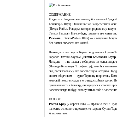
СОДЕРЖАНИЕ
Когда-то в Лондоне жил молодой и наивный брадо
Близнецы / Шут). Он был женат на прелестной же
(Петух-Рыбы / Рыцарь), которая родила ему такую
Телец / Рыцарь). На его беду, прелесть его жены т
Рикман
(Собака-Рыбы / Шут) — и отправил Бендж
без помех овладеть его женой.
Пятнадцать лет спустя Баркер под именем Суини То
корабле Энтони Хоупом,
Джеми
Кэмпбелл Боуэр
Лондона — и не нашел у себя дома ни жены, ни до
(Лошадь-Близнецы / Профессор), хозяйка маленько
его, рассказала ему его собственную историю. Тод
своим обидчикам — судье Терпину и приставу Бэм
который помогал судье в его недостойных делах. П
привязанности к беглецу, он вернулся к своему пр
надежде когда-нибудь заполучить к себе в заведени
РАЗНОЕ
Рассел Кроу
(7 апреля 1964 — Дракон-Овен / Проф
качестве основного претендента на роль Суини Тодд
А потому что.