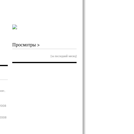
Просмотры >
[за последний месяц]
ия»,
.2008
.2008