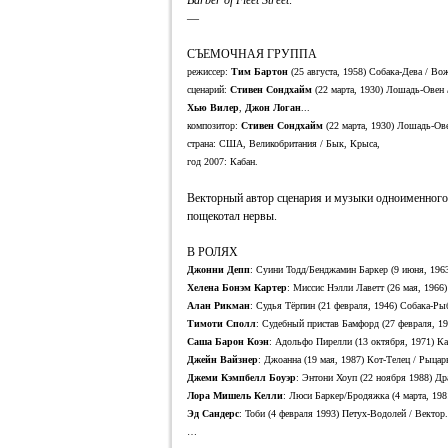
Barber of Fleet Street
.
—
СЪЕМОЧНАЯ ГРУППА
режиссер:
Тим Бартон
(25 августа, 1958) Собака-Дева / Во
сценарий:
Стивен Сондхайм
(22 марта, 1930) Лошадь-Овен 
Хью Вилер
,
Джон Логан
...
композитор:
Стивен Сондхайм
(22 марта, 1930) Лошадь-Ове
страна: США, Великобритания / Бык, Крыса,
год 2007: Кабан.
Векторный автор сценария и музыки одноименног
пощекотал нервы.
В РОЛЯХ
Джонни Депп
: Суини Тодд/Бенджамин Баркер (9 июня, 196
Хелена Бонэм Картер
: Миссис Нэлли Лаветт (26 мая, 1966
Алан Рикман
: Судья Тёрпин (21 февраля, 1946) Собака-Ры
Тимоти Сполл
: Судебный пристав Бамфорд (27 февраля, 1
Саша Барон Коэн
: Адольфо Пирелли (13 октября, 1971) Ка
Джейн Вайзнер
: Джоанна (19 мая, 1987) Кот-Телец / Рыцар
Джеми Кэмпбелл Боуэр
: Энтони Хоуп (22 ноября 1988) Др
Лора Мишель Келли
: Люси Баркер/Бродяжка (4 марта, 19
Эд Сандерс
: Тоби (4 февраля 1993) Петух-Водолей / Вектор.
…