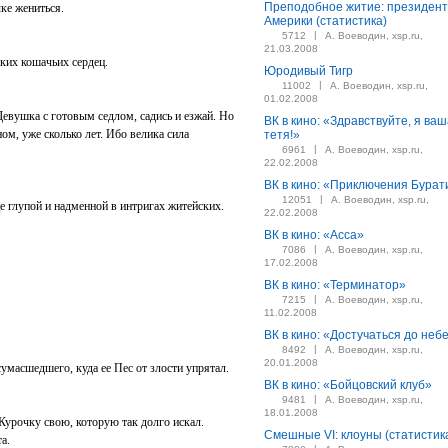
Преподобное житие: президент
чке жениться.
Америки (статистика)
|
5712
А. Воеводин, xsp.ru,
21.03.2008
ких кошачьих сердец.
Юродивый Тигр
|
11002
А. Воеводин, xsp.ru,
01.02.2008
евушка с готовым седлом, садись и езжай. Но
ВК в кино: «Здравствуйте, я ва
ном, уже сколько лет. Ибо велика сила
тетя!»
|
6961
А. Воеводин, xsp.ru,
22.02.2008
ВК в кино: «Приключения Бурат
|
12051
А. Воеводин, xsp.ru,
е глупой и надменной в интригах житейских.
22.02.2008
ВК в кино: «Асса»
|
7086
А. Воеводин, xsp.ru,
17.02.2008
ВК в кино: «Терминатор»
|
7215
А. Воеводин, xsp.ru,
11.02.2008
ВК в кино: «Достучаться до неб
|
8492
А. Воеводин, xsp.ru,
20.01.2008
масшедшего, куда ее Пес от злости упрятал.
ВК в кино: «Бойцовский клуб»
|
9481
А. Воеводин, xsp.ru,
18.01.2008
Курочку свою, которую так долго искал.
Смешные VI: клоуны (статистик
та.