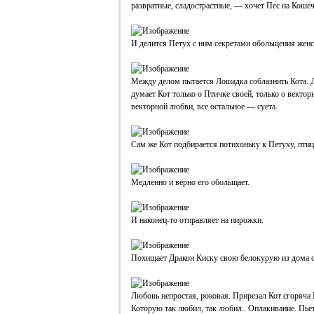
развратные, сладострастные, — хочет Пес на Коше
И делится Петух с ним секретами обольщения женс
Между делом пытается Лошадка соблазнить Кота. Д
думает Кот только о Птичке своей, только о вектор
векторной любви, все остальное — суета.
Сам же Кот подбирается потихоньку к Петуху, птиц
Медленно и верно его обольщает.
И наконец-то отправляет на пирожки.
Похищает Дракон Киску свою белокурую из дома су
Любовь непростая, роковая. Прирезал Кот сгоряча 
Которую так любил, так любил.. Оплакивание. Пье