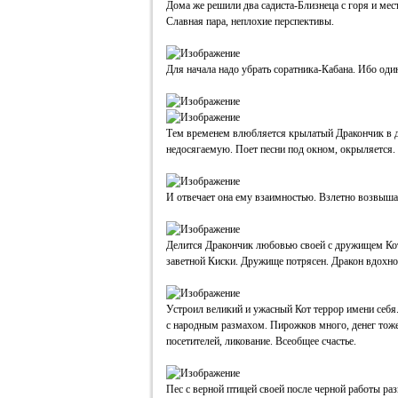
Дома же решили два садиста-Близнеца с горя и мес
Славная пара, неплохие перспективы.
Для начала надо убрать соратника-Кабана. Ибо од
Тем временем влюбляется крылатый Дракончик в 
недосягаемую. Поет песни под окном, окрыляется.
И отвечает она ему взаимностью. Взлетно возвыша
Делится Дракончик любовью своей с дружищем Кот
заветной Киски. Дружище потрясен. Дракон вдохно
Устроил великий и ужасный Кот террор имени себя.
с народным размахом. Пирожков много, денег тоже.
посетителей, ликование. Всеобщее счастье.
Пес с верной птицей своей после черной работы р