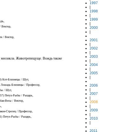
1997
|
1998
|
1999
ждь,
|
/ Вектор,
2000
|
н / Вектор,
2001
|
2002
|
2003
о мюзикла. Животрепещуще. Вождь также
|
2004
|
2005
|
3) Кот-Близнецы / Шут,
) Лошадь-Близнецы / Профессор,
2006
|
бы / Шут,
2007
957) Петух-Рыбы / Рыцарь,
|
бан-Весы / Вектор,
2008
|
ь,
2009
акон-Стрелец / Профессор,
|
81) Петух-Рыбы / Рыцарь,
2010
|
2011