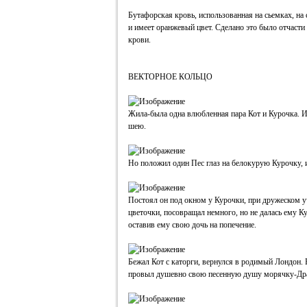
Бутафорская кровь, использованная на сьемках, на
и имеет оранжевый цвет. Сделано это было отчасти
крови.
ВЕКТОРНОЕ КОЛЬЦО
Жила-была одна влюбленная пара Кот и Курочка. И
шею.
Но положил один Пес глаз на белокурую Курочку, и
Постоял он под окном у Курочки, при дружеском у
цветочки, посовращал немного, но не далась ему Ку
оставив ему свою дочь на попечение.
Бежал Кот c каторги, вернулся в родимый Лондон. 
провыл душевно свою песенную душу морячку-Др