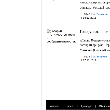
клади, мастер разговорн
отличался большой гово
|
3147
А. Воеводин
|
18.12.2011
Говорун отличает
«Птица Говорун отлич
повторять три раза
.
Пер
Можейко
(Собака-Весы 
|
5218
А. Воеводин
|
17.12.2011
Главное
|
Власть
|
Культура
|
Общест