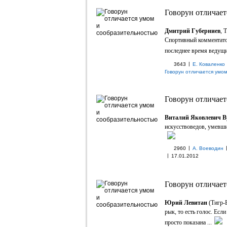
Говорун отличает
Дмитрий Губерниев
, 
Спортивный комментато
последнее время ведущий
|
3643
Е. Коваленко
Говорун отличается умо
Говорун отличает
Виталий Яковлевич 
искусствоведов, умевших
|
2960
А. Воеводин
|
17.01.2012
Говорун отличает
Юрий Левитан
(Тигр-
рык, то есть голос. Есл
просто показана ...