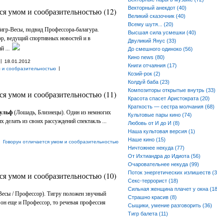
Векторный анекдот (40)
ся умом и сообразительностью (12)
Великий сказочник (40)
Всему шутя... (20)
Тигр-Весы, подвид Профессора-балагура.
Высшая сила усмешки (40)
р, ведущий спортивных новостей и в
Двуликий Янус (33)
 ...
До смешного одиноко (56)
Кино news (80)
|
18.01.2012
Книги отчаяния (17)
|
м и сообразительностью
Козий-рок (2)
Колдуй баба (23)
Композиторы открытые внутрь (33)
ся умом и сообразительностью (11)
Красота спасет Аристократа (20)
Краткость — сестра молчания (68)
Вульф
(Лошадь, Близнецы). Один из немногих
Культовые пары кино (74)
 делать из своих рассуждений спектакль ...
Любовь от И до И (8)
Наша культовая версия (1)
Наше кино (15)
|
Говорун отличается умом и сообразительностью
Ничтожнее некуда (77)
От Ихтиандра до Идиота (56)
Очаровательнее некуда (99)
Поток энергетических излишеств (3
ся умом и сообразительностью (10)
Секс-террорист (18)
Сильная женщина плачет у окна (18
Весы / Профессор). Тигру положен звучный
Страшно красив (8)
и он еще и Профессор, то речевая профессия
Сыщики, умение разговорить (36)
Тигр балета (11)