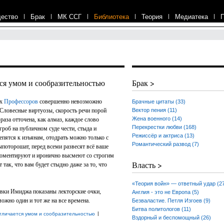
ество
|
Брак
|
МК ССГ
|
Библиотека
|
Теория
|
Медиатека
|
ся умом и сообразительностью
Брак >
ых
Профессоров
совершенно невозможно
Брачные цитаты (33)
 Словесные виртуозы, скорость речи порой
Вектор пения (11)
Жена военного (14)
раза отточена, как алмаз, каждое слово
Перекрестки любви (168)
гроб на публичном суде чести, стыда и
Режиссёр и актриса (13)
епятся к изъянам, отодрать можно только с
Романтический развод (7)
поторошат, перед всеми развесят всё ваше
ткоментируют и иронично высмеют со строгим
Власть >
так, что вам будет стыдно даже за то, что
«Теория войн» — ответный удар (2
овки Имиджа показаны лекторские очки,
Англия - это не Европа (5)
ожно один и тот же на все времена.
Безваластие. Петля Изгоев (9)
Битва политологов (11)
|
тличается умом и сообразительностью
Вздорный и беспомощный (26)