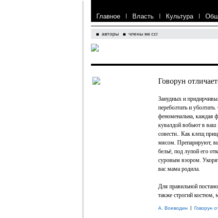
Главное
|
Власть
|
Культура
|
Общ
авторы
члены мк ссг
Говорун отличает
Занудных и придирчив
переболтать и уболтать.
феноменальна, каждая ф
кувалдой вобьют в ваш 
совести.. Как клещ приц
мясом. Препарируют, вы
бельё, под лупой его о
суровым взором. Укорят 
вас мама родила.
Для правильной постан
также строгий костюм, м
|
А. Воеводин
Говорун о