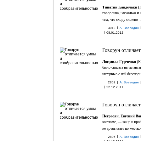
Тинатин Канделаки
(К
говорлива, насколько и
тем, что сходу сложно ..
|
3012
А. Воеводин
|
08.01.2012
Говорун отличает
Людмила Гурченко
(К
было списать на таланты
интервью с ней бесспорн
|
2862
А. Воеводин
|
22.12.2011
Говорун отличает
Петросян
,
Евгений Ва
костюме, — жанр и про
не дотягивает по жесткос
|
2805
А. Воеводин