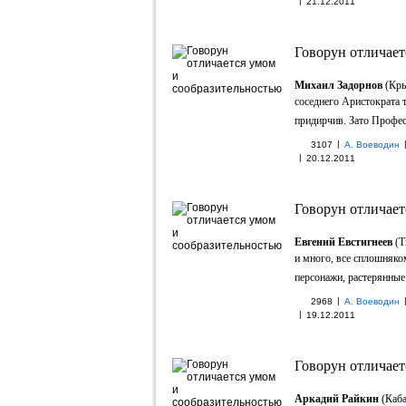
|
21.12.2011
Говорун отличает
Михаил Задорнов
(Кры
соседнего Аристократа т
придирчив. Зато Професс
|
3107
А. Воеводин
|
20.12.2011
Говорун отличает
Евгений Евстигнеев
(Т
и много, все сплошняко
персонажи, растерянные 
|
2968
А. Воеводин
|
19.12.2011
Говорун отличает
Аркадий Райкин
(Каба