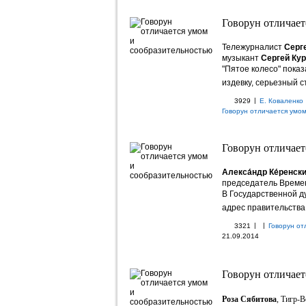
Говорун отличает
Тележурналист
Серг
музыкант
Сергей Ку
"Пятое колесо" пока
издевку, серьезный 
|
3929
Е. Коваленко
Говорун отличается умо
Говорун отличает
Алекса́ндр Ке́ренск
председатель Времен
В Государственной д
адрес правительства
|
|
3321
Говорун от
21.09.2014
Говорун отличает
Роза Сябитова
, Тигр-