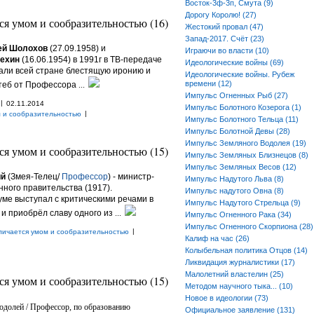
Восток-3ф-3п, Смута (9)
Дорогу Королю! (27)
ся умом и сообразительностью (16)
Жестокий провал (47)
Запад-2017. Счёт (23)
ей Шолохов
(27.09.1958) и
Играючи во власти (10)
рехин
(16.06.1954) в 1991г в ТВ-передаче
Идеологические войны (69)
зали всей стране блестящую иронию и
Идеологические войны. Рубеж
времени (12)
стеб от Профессора
...
Импульс Огненных Рыб (27)
|
02.11.2014
Импульс Болотного Козерога (1)
|
м и сообразительностью
Импульс Болотного Тельца (11)
Импульс Болотной Девы (28)
Импульс Земляного Водолея (19)
ся умом и сообразительностью (15)
Импульс Земляных Близнецов (8)
Импульс Земляных Весов (12)
ий
(Змея-Телец/
Профессор
) - министр-
Импульс Надутого Льва (8)
ного правительства (1917).
Импульс надутого Овна (8)
уме выступал с критическими речами в
Импульс Надутого Стрельца (9)
 и приобрёл славу одного из
...
Импульс Огненного Рака (34)
Импульс Огненного Скорпиона (28)
|
личается умом и сообразительностью
Калиф на час (26)
Колыбельная политика Отцов (14)
Ликвидация журналистики (17)
Малолетний властелин (25)
ся умом и сообразительностью (15)
Методом научного тыка... (10)
Новое в идеологии (73)
Водолей / Профессор, по образованию
Официальное заявление (131)