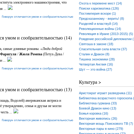
ститута электронного машиностроения, что
Охота к перемене мест (14)
я ...
Поиски харизматика (126)
Постимперия вскоре (1)
|
Говорун отличается умом и сообразительностью
Предсказанному - верить! (8)
Разделяй и властвуй (14)
Революционные войны (14)
Революция в Иране (2013-2015) (5)
ся умом и сообразительностью (14)
Рождение российской дипломатии (
Святоша в законе (18)
са, самые длинные романы.
«Люди доброй
Спасительная сила власти (37)
 Фаригуля
/
Жюля Ромена
(Петух-Дева /
Сталин и Дракон (8)
Тишина экономики (28)
 ...
Четвертая Англия (16)
|
Говорун отличается умом и сообразительностью
Шут — это война (27)
Культура >
ся умом и сообразительностью (13)
Аристократ играет разведчика (11)
Библиотека возрастного гороскопа 
шадь, Водолей) американская актриса и
Библиотека гурмана (33)
её утверждению, семья и друзья не могли
Боевой Дракон кино (13)
есть ...
Божья коровка (16)
Векторная живопись (26)
|
Говорун отличается умом и сообразительностью
Векторная мощь Поискового ТВ (7)
Векторные пары в кино (279)
Векторные пары в музыке (72)