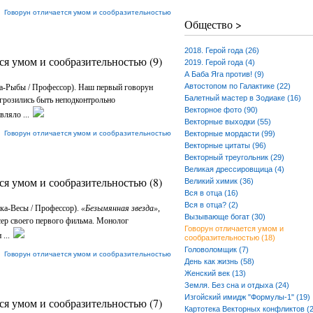
|
Говорун отличается умом и сообразительностью
Общество >
2018. Герой года (26)
ся умом и сообразительностью (9)
2019. Герой года (4)
А Баба Яга против! (9)
Автостопом по Галактике (22)
а-Рыбы / Профессор). Наш первый говорун
Балетный мастер в Зодиаке (16)
грозились быть неподконтрольно
Векторное фото (90)
вляло ...
Векторные выходки (55)
|
Говорун отличается умом и сообразительностью
Векторные мордасти (99)
Векторные цитаты (96)
Векторный треугольник (29)
Великая дрессировщица (4)
ся умом и сообразительностью (8)
Великий химик (36)
Вся в отца (16)
Вся в отца? (2)
ка-Весы / Профессор).
«Безымянная звезда»
,
Вызывающе богат (30)
ссер своего первого фильма. Монолог
Говорун отличается умом и
...
сообразительностью (18)
Головоломщик (7)
|
Говорун отличается умом и сообразительностью
День как жизнь (58)
Женский век (13)
Земля. Без сна и отдыха (24)
Изгойский имидж "Формулы-1" (19)
ся умом и сообразительностью (7)
Картотека Векторных конфликтов (2