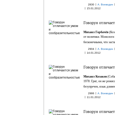
|
2830
А. Воеводин
|
15.01.2012
Говорун отличает
Михаил Горбачёв
(Коз
от политики. Монологи 
бесконечными, что заста
|
2904
А. Воеводин
|
14.01.2012
Говорун отличает
Михаил Козаков
(Соба
1978: Григ, он же режи
безупречен, язык длинен 
|
2986
А. Воеводин
|
11.01.2012
Говорун отличает