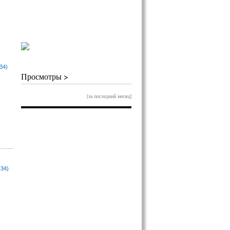
34)
Просмотры >
[за последний месяц]
(34)