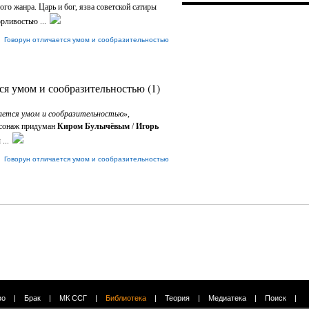
ого жанра. Царь и бог, язва советской сатиры
рливостью ...
|
Говорун отличается умом и сообразительностью
ся умом и сообразительностью (1)
ается умом и сообразительностью»,
сонаж придуман
Киром Булычёвым
/
Игорь
...
|
Говорун отличается умом и сообразительностью
во
|
Брак
|
МК ССГ
|
Библиотека
|
Теория
|
Медиатека
|
Поиск
|