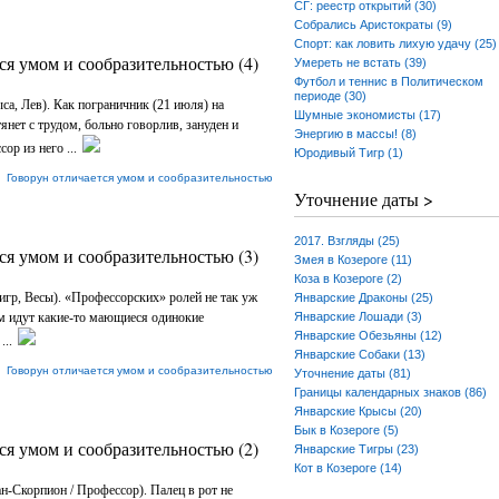
СГ: реестр открытий (30)
Собрались Аристократы (9)
Спорт: как ловить лихую удачу (25)
ся умом и сообразительностью (4)
Умереть не встать (39)
Футбол и теннис в Политическом
периоде (30)
са, Лев). Как пограничник (21 июля) на
Шумные экономисты (17)
янет с трудом, больно говорлив, зануден и
Энергию в массы! (8)
ор из него ...
Юродивый Тигр (1)
|
Говорун отличается умом и сообразительностью
Уточнение даты >
2017. Взгляды (25)
ся умом и сообразительностью (3)
Змея в Козероге (11)
Коза в Козероге (2)
игр, Весы). «Профессорских» ролей не так уж
Январские Драконы (25)
м идут какие-то мающиеся одинокие
Январские Лошади (3)
Январские Обезьяны (12)
...
Январские Собаки (13)
|
Говорун отличается умом и сообразительностью
Уточнение даты (81)
Границы календарных знаков (86)
Январские Крысы (20)
Бык в Козероге (5)
ся умом и сообразительностью (2)
Январские Тигры (23)
Кот в Козероге (14)
н-Скорпион / Профессор). Палец в рот не