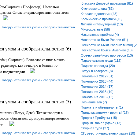
Классика Деловой пирамиды (81)
от-Скорпион / Профессор). Настолько
Ключевые слова (81)
 красива. Стиль интервьюирования отличается
Коллапс идеологии (48)
.
Космические промахи (16)
Липкий и гламуторный (13)
|
Говорун отличается умом и сообразительностью
Многократные (58)
Накопление проблем (4)
Несчастные Быки России (51)
Несчастные Быки России: выход (2
ся умом и сообразительностью (6)
Несчастные Крысы Америки (18)
Осечки линейного прогресса (13)
абан, Скорпион). Если слог её книг можно
Параллельные люди (112)
 редактора, как зачастую и бывает, то
Педагог навсегда (20)
Петух в Козероге (8)
о подтверждали ...
Пожелания 2012 (51)
|
Говорун отличается умом и сообразительностью
Пожелания 2013 (44)
Пожелания 2014 (17)
Пожелания 2015 (19)
Пожелания 2016 (12)
ся умом и сообразительностью (5)
Познание зла (7)
Поймать и обезвредить (1)
ганович
(Петух, Дева). Тот же говорун в
Предсказанному - верить! (18)
Пророк / Пройдоха (15)
фессия обязывают. До морализатора немного
Прорыв. Лихая удача (13)
ти ...
Сборная тура (27)
|
Говорун отличается умом и сообразительностью
СГ: реестр нерешенных задач (10)