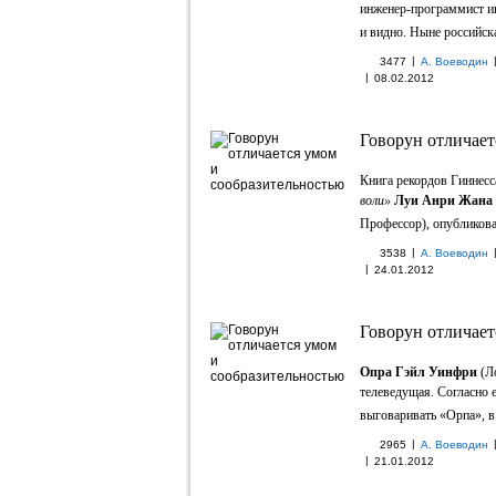
инженер-программист ин
и видно. Ныне российска
|
3477
А. Воеводин
|
08.02.2012
Говорун отличает
Книга рекордов Гиннес
воли»
Луи Анри Жана
Профессор), опубликован
|
3538
А. Воеводин
|
24.01.2012
Говорун отличает
Опра Гэйл Уинфри
(Ло
телеведущая. Согласно 
выговаривать «Орпа», в ч
|
2965
А. Воеводин
|
21.01.2012