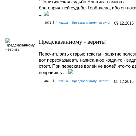
"Политическая судьба Ельцина намного
благоприятней судьбы Горбачева, ибо он пок
...
|
|
|
4071
Г. Кваша
Предсказанному - верить!
09.12.2015
Предсказанному - верить!
Перечитывать старые тексты - занятие полез
вот пересказывать написанное когда-то - вид
стоит. При пересказе волей не волей что-то д
поправишь
...
|
|
|
4673
Г. Кваша
Предсказанному - верить!
08.12.2015