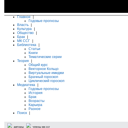
Главное
|
Годовые прогнозы
Власть
|
Культура
|
Общество
|
Брак
|
МК ССГ
|
Библиотека
|
Статьи
Книги
Тематические серии
Теория
|
Общий курс
Векторное Кольцо
Виртуальные имиджи
Брачный гороскоп
Циклический гороскоп
Медиатека
|
Годовые прогнозы
История
Брак
Возрасты
Карьера
Разное
Поиск
|
авторы
члены мк ссг