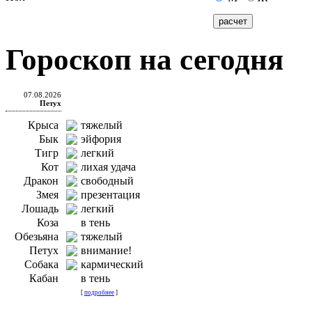
Гороскоп на сегодня
07.08.2026
Петух
Крыса
тяжелый
Бык
эйфория
Тигр
легкий
Кот
лихая удача
Дракон
свободный
Змея
презентация
Лошадь
легкий
Коза
в тень
Обезьяна
тяжелый
Петух
внимание!
Собака
кармический
Кабан
в тень
[
подробнее
]