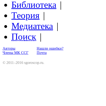
Библиотека
|
Теория
|
Медиатека
|
Поиск
|
Структурный Гороскоп
Авторы
Нашли ошибки?
Члены МК ССГ
Почта
© 2011–2016 sgoroscop.ru.