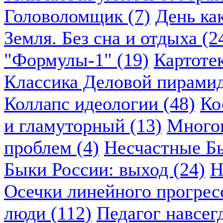
Головоломщик (7)
День ка
Земля. Без сна и отдыха (2
"Формулы-1" (19)
Картоте
Классика Деловой пирамид
Коллапс идеологии (48)
Ко
и гламуторный (13)
Многок
проблем (4)
Несчастные Бы
Быки России: выход (24)
Н
Осечки линейного прогресс
люди (112)
Педагог навсегд