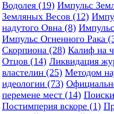
Водолея (19)
Импульс Земл
Земляных Весов (12)
Импу
надутого Овна (8)
Импульс
Импульс Огненного Рака (
Скорпиона (28)
Калиф на ч
Отцов (14)
Ликвидация жу
властелин (25)
Методом нау
идеологии (73)
Официально
перемене мест (14)
Поиски
Постимперия вскоре (1)
Пр