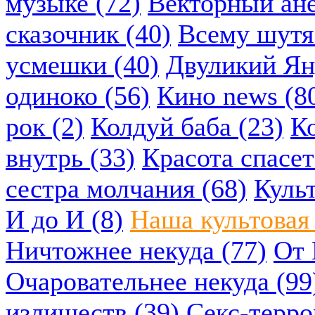
музыке (72)
Векторный ане
сказочник (40)
Всему шутя.
усмешки (40)
Двуликий Ян
одиноко (56)
Кино news (8
рок (2)
Колдуй баба (23)
К
внутрь (33)
Красота спасет
сестра молчания (68)
Куль
И до И (8)
Наша культовая 
Ничтожнее некуда (77)
От 
Очаровательнее некуда (99
излишеств (39)
Секс-терро