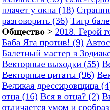
плачет у окна (18)
Страшно
разговорить (36)
Тигр бале
Общество >
2018. Герой г
Баба Яга против! (9)
Автос
Балетный мастер в Зодиаке
Векторные выходки (55)
В
Векторные цитаты (96)
Век
Великая дрессировщица (4
отца (16)
Вся в отца? (2)
В
отличается умом и сообраз