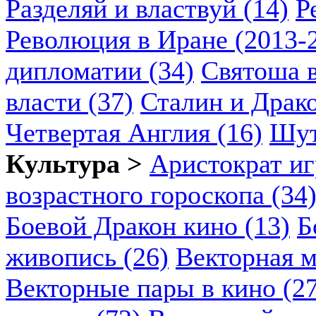
Разделяй и властвуй (14)
Р
Революция в Иране (2013-2
дипломатии (34)
Святоша в
власти (37)
Сталин и Драко
Четвертая Англия (16)
Шут
Культура >
Аристократ иг
возрастного гороскопа (34
Боевой Дракон кино (13)
Б
живопись (26)
Векторная м
Векторные пары в кино (2