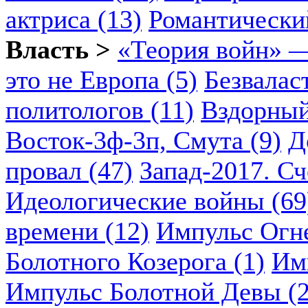
актриса (13)
Романтический
Власть >
«Теория войн» —
это не Европа (5)
Безвалас
политологов (11)
Вздорный
Восток-3ф-3п, Смута (9)
Д
провал (47)
Запад-2017. Сч
Идеологические войны (69
времени (12)
Импульс Огн
Болотного Козерога (1)
Им
Импульс Болотной Девы (2