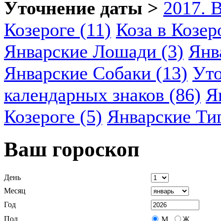
Уточнение даты >
2017. 
Козероге (11)
Коза в Козеро
Январские Лошади (3)
Янв
Январские Собаки (13)
Уто
календарных знаков (86)
Я
Козероге (5)
Январские Ти
Ваш гороскоп
День
Месяц
Год
Пол
М
Ж