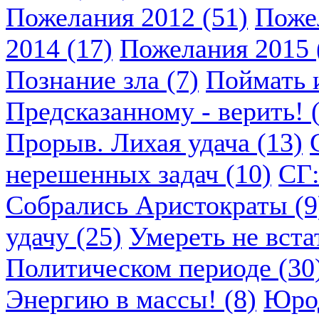
Пожелания 2012 (51)
Пожел
2014 (17)
Пожелания 2015 
Познание зла (7)
Поймать и
Предсказанному - верить! 
Прорыв. Лихая удача (13)
нерешенных задач (10)
СГ:
Собрались Аристократы (9
удачу (25)
Умереть не вста
Политическом периоде (30
Энергию в массы! (8)
Юрод