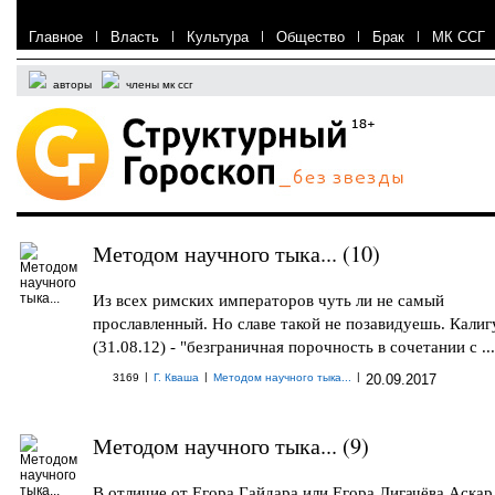
Главное
|
Власть
|
Культура
|
Общество
|
Брак
|
МК ССГ
авторы
члены мк ссг
Методом научного тыка... (10)
Из всех римских императоров чуть ли не самый
прославленный. Но славе такой не позавидуешь. Калиг
(31.08.12) - "безграничная порочность в сочетании с ...
|
|
|
3169
Г. Кваша
Методом научного тыка...
20.09.2017
Методом научного тыка... (9)
В отличие от Егора Гайдара или Егора Лигачёва Аскар