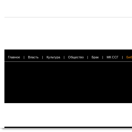
Главное
|
Власть
|
Культура
|
Общество
|
Брак
|
МК ССГ
|
Биб