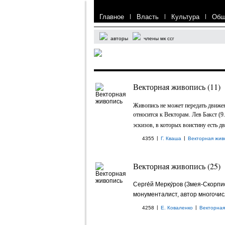
Главное
|
Власть
|
Культура
|
Общ
авторы
члены мк ссг
Векторная живопись (11)
Живопись не может передать движени
относится к Векторам. Лев Бакст (9
эскизов, в которых воистину есть дв
|
|
4355
Г. Кваша
Векторная жив
Векторная живопись (25)
Серге́й Мерку́ров
(Змея-Скорпи
монументалист, автор многочис
|
|
4258
Е. Коваленко
Векторная