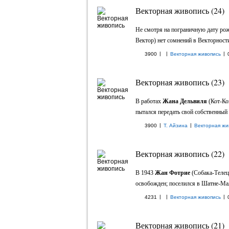
Векторная живопись (24)
Не смотря на пограничную дату ро
Вектор) нет сомнений в Векторности 
|
|
|
3900
Векторная живопись
Векторная живопись (23)
В работах
Жана Дельвиля
(Кот-Ко
пытался передать свой собственный 
|
|
3900
Т. Айзина
Векторная жи
Векторная живопись (22)
В 1943
Жан Фотрие
(Собака-Телец 
освобожден; поселился в Шатне-Мала
|
|
|
4231
Векторная живопись
Векторная живопись (21)