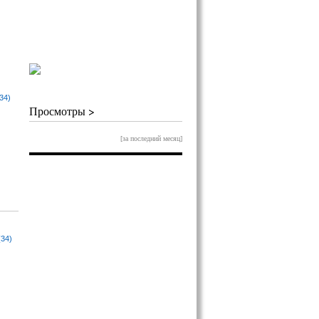
34)
Просмотры >
[за последний месяц]
(34)