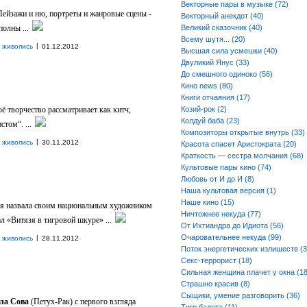
Векторные пары в музыке (72)
Пейзажи и ню, портреты и жанровые сцены -
Векторный анекдот (40)
олны ...
Великий сказочник (40)
Всему шутя... (20)
|
 живопись
01.12.2012
Высшая сила усмешки (40)
Двуликий Янус (33)
До смешного одиноко (56)
Кино news (80)
Книги отчаяния (17)
ё творчество рассматривает как китч,
Козий-рок (2)
Колдуй баба (23)
том“. ...
Композиторы открытые внутрь (33)
|
 живопись
30.11.2012
Красота спасет Аристократа (20)
Краткость — сестра молчания (68)
Культовые пары кино (74)
Любовь от И до И (8)
Наша культовая версия (1)
Наше кино (15)
я назвала своим национальным художником
Ничтожнее некуда (77)
л «Витязя в тигровой шкуре» ...
От Ихтиандра до Идиота (56)
Очаровательнее некуда (99)
|
 живопись
28.11.2012
Поток энергетических излишеств (3
Секс-террорист (18)
Сильная женщина плачет у окна (18
Страшно красив (8)
Сыщики, умение разговорить (36)
ла Сова
(Петух-Рак) с первого взгляда