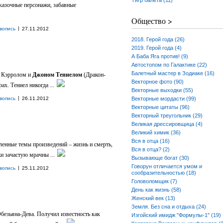
Тигр балета (11)
сказочные персонажи, забавные
Общество >
|
вопись
27.11.2012
2018. Герой года (26)
2019. Герой года (4)
А Баба Яга против! (9)
Автостопом по Галактике (22)
Балетный мастер в Зодиаке (16)
м Кэрролом и
Джоном Тениелом
(Дракон-
Векторное фото (90)
х. Тениел никогда ...
Векторные выходки (55)
|
вопись
26.11.2012
Векторные мордасти (99)
Векторные цитаты (96)
Векторный треугольник (29)
Великая дрессировщица (4)
Великий химик (36)
Вся в отца (16)
енные темы произведений – жизнь и смерть,
Вся в отца? (2)
и зачастую мрачны ...
Вызывающе богат (30)
Говорун отличается умом и
|
вопись
25.11.2012
сообразительностью (18)
Головоломщик (7)
День как жизнь (58)
Женский век (13)
Земля. Без сна и отдыха (24)
Обезьяна-Дева. Получил известность как
Изгойский имидж "Формулы-1" (19)