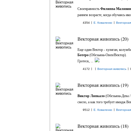
Своенравность
Филиппа Малявин
раннем возрасте, когда обучаясь ико
|
|
4354
Е. Коваленко
Векторная
Векторная живопись (20)
Еще один Вектор - хулиган, колумб
Ботеро
(Обезьяна-Овен/Вектор).
Гротеск, ...
|
|
|
4172
Векторная живопись
Векторная живопись (19)
Виктор Ляпкало
(Обезьяна-Дева /
смело, а как того требует имидж Век
|
|
9512
Е. Коваленко
Векторная
Векторная живопись (18)