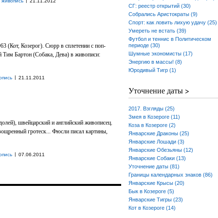
|
 живопись
21.11.2012
СГ: реестр открытий (30)
Собрались Аристократы (9)
Спорт: как ловить лихую удачу (25)
Умереть не встать (39)
Футбол и теннис в Политическом
63 (Кот, Козерог). Сюрр в сплетении с поп-
периоде (30)
Шумные экономисты (17)
й Тим Бартон (Собака, Дева) в живописи:
Энергию в массы! (8)
Юродивый Тигр (1)
|
опись
21.11.2011
Уточнение даты >
2017. Взгляды (25)
Змея в Козероге (11)
долей), швейцарский и английский живописец.
Коза в Козероге (2)
зощренный гротеск... Фюсли писал картины,
Январские Драконы (25)
Январские Лошади (3)
Январские Обезьяны (12)
|
опись
07.06.2011
Январские Собаки (13)
Уточнение даты (81)
Границы календарных знаков (86)
Январские Крысы (20)
Бык в Козероге (5)
Январские Тигры (23)
Кот в Козероге (14)