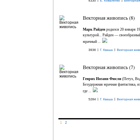
|
|
4330
Е. Коваленко
Векторная
Векторная живопись (8)
Марк Райден
родился 20 января 19
культурой... Райден — своеобразны
мрачный ...
|
|
3936
Г. Кваша
Векторная жив
Векторная живопись (7)
Генрих Иоганн Фюсли
(Петух, Во
Безудержная мрачная фантастика, и
где ...
|
|
5284
Г. Кваша
Векторная жив
1
2