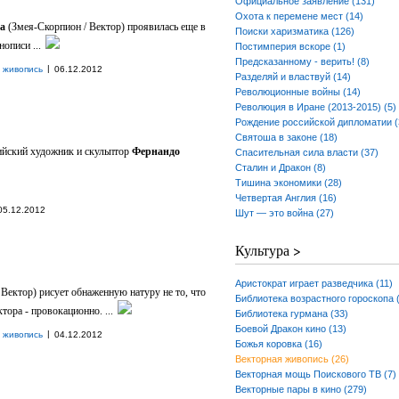
Официальное заявление (131)
Охота к перемене мест (14)
а
(Змея-Скорпион / Вектор) проявилась еще в
Поиски харизматика (126)
нописи ...
Постимперия вскоре (1)
Предсказанному - верить! (8)
|
 живопись
06.12.2012
Разделяй и властвуй (14)
Революционные войны (14)
Революция в Иране (2013-2015) (5)
Рождение российской дипломатии (
Святоша в законе (18)
ийский художник и скульптор
Фернандо
Спасительная сила власти (37)
Сталин и Дракон (8)
Тишина экономики (28)
Четвертая Англия (16)
05.12.2012
Шут — это война (27)
Культура >
Аристократ играет разведчика (11)
 Вектор) рисует обнаженную натуру не то, что
Библиотека возрастного гороскопа 
тора - провокационно. ...
Библиотека гурмана (33)
Боевой Дракон кино (13)
|
 живопись
04.12.2012
Божья коровка (16)
Векторная живопись (26)
Векторная мощь Поискового ТВ (7)
Векторные пары в кино (279)