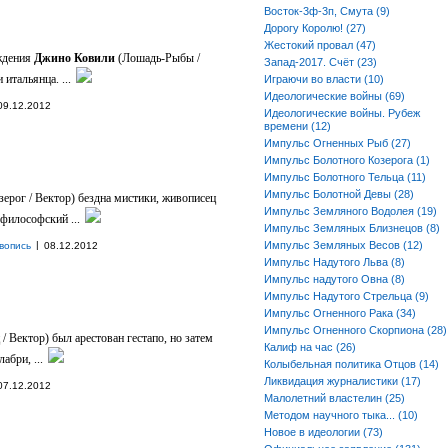
Восток-3ф-3п, Смута (9)
Дорогу Королю! (27)
Жестокий провал (47)
ждения
Джино Ковили
(Лошадь-Рыбы /
Запад-2017. Счёт (23)
итальянца. ...
Играючи во власти (10)
Идеологические войны (69)
09.12.2012
Идеологические войны. Рубеж
времени (12)
Импульс Огненных Рыб (27)
Импульс Болотного Козерога (1)
Импульс Болотного Тельца (11)
Импульс Болотной Девы (28)
зерог / Вектор) бездна мистики, живописец
Импульс Земляного Водолея (19)
философский ...
Импульс Земляных Близнецов (8)
|
Импульс Земляных Весов (12)
вопись
08.12.2012
Импульс Надутого Льва (8)
Импульс надутого Овна (8)
Импульс Надутого Стрельца (9)
Импульс Огненного Рака (34)
Импульс Огненного Скорпиона (28)
/ Вектор) был арестован гестапо, но затем
Калиф на час (26)
бри, ...
Колыбельная политика Отцов (14)
Ликвидация журналистики (17)
07.12.2012
Малолетний властелин (25)
Методом научного тыка... (10)
Новое в идеологии (73)