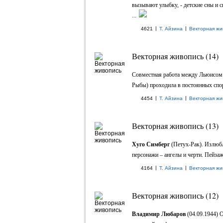
вызывают улыбку, - детские сны и 
...
|
|
4621
Т. Айзина
Векторная жи
Векторная живопись (14)
Совместная работа между Льюисо
Рыбы) проходила в постоянных спора
|
|
4454
Т. Айзина
Векторная жи
Векторная живопись (13)
Хуго Симберг
(Петух-Рак). Излюбл
персонажи – ангелы и черти. Пейзаж
|
|
4164
Т. Айзина
Векторная жи
Векторная живопись (12)
Владимир Любаров
(04.09.1944) 