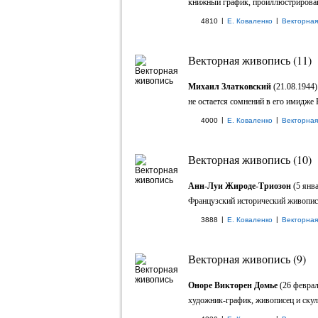
книжный график, проиллюстрировавш
|
|
4810
Е. Коваленко
Векторная
Векторная живопись (11)
Михаил Златковский
(21.08.1944)
не остается сомнений в его имидже В
|
|
4000
Е. Коваленко
Векторная
Векторная живопись (10)
Анн-Луи Жироде-Триозон
(5 янва
Французский исторический живописец
|
|
3888
Е. Коваленко
Векторная
Векторная живопись (9)
Оноре Викторен Домье
(26 феврал
художник-график, живописец и скуль