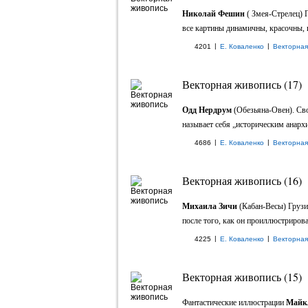
Николай Фешин
( Змея-Стрелец) 
все картины динамичны, красочны, п
|
|
4201
Е. Коваленко
Векторная
Векторная живопись (17)
Одд Нердрум
(Обезьяна-Овен). Сво
называет себя „историческим анархис
|
|
4686
Е. Коваленко
Векторная
Векторная живопись (16)
Михаила Зичи
(Кабан-Весы) Грузи
после того, как он проиллюстрирова
|
|
4225
Е. Коваленко
Векторная
Векторная живопись (15)
Фантастические иллюстрации
Майк