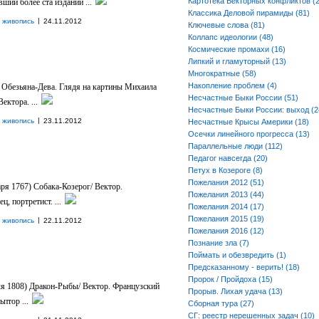
Картотека Векторных конфликтов (2
ий более ста изданий ...
Классика Деловой пирамиды (81)
|
 живопись
24.11.2012
Ключевые слова (81)
Коллапс идеологии (48)
Космические промахи (16)
Липкий и гламуторный (13)
Многократные (58)
Накопление проблем (4)
 Обезьяна-Дева. Глядя на картины Михаила
Несчастные Быки России (51)
ектора. ...
Несчастные Быки России: выход (2
|
 живопись
23.11.2012
Несчастные Крысы Америки (18)
Осечки линейного прогресса (13)
Параллельные люди (112)
Педагог навсегда (20)
Петух в Козероге (8)
Пожелания 2012 (51)
ря 1767) Собака-Козерог/ Вектор.
Пожелания 2013 (44)
, портретист. ...
Пожелания 2014 (17)
Пожелания 2015 (19)
|
 живопись
22.11.2012
Пожелания 2016 (12)
Познание зла (7)
Поймать и обезвредить (1)
Предсказанному - верить! (18)
Пророк / Пройдоха (15)
я 1808) Дракон-Рыбы/ Вектор. Французский
Прорыв. Лихая удача (13)
птор ...
Сборная тура (27)
СГ: реестр нерешенных задач (10)